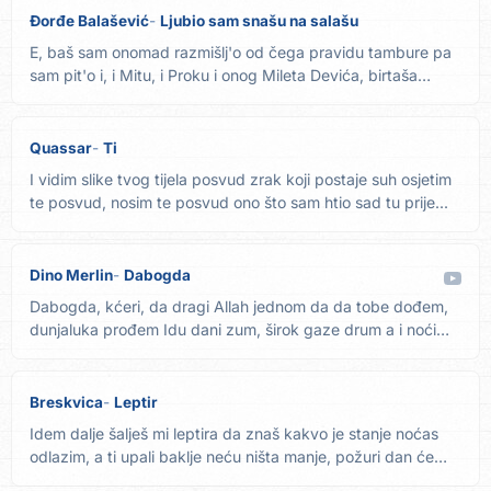
Đorđe Balašević
Ljubio sam snašu na salašu
E, baš sam onomad razmišlj'o od čega pravidu tambure pa
sam pit'o i, i Mitu, i Proku i onog Mileta Devića, birtaša
Zna...
Quassar
Ti
I vidim slike tvog tijela posvud zrak koji postaje suh osjetim
te posvud, nosim te posvud ono što sam htio sad tu prije...
Dino Merlin
Dabogda
Dabogda, kćeri, da dragi Allah jednom da da tobe dođem,
dunjaluka prođem Idu dani zum, širok gaze drum a i noći
još...
Breskvica
Leptir
Idem dalje šalješ mi leptira da znaš kakvo je stanje noćas
odlazim, a ti upali baklje neću ništa manje, požuri dan će
A...