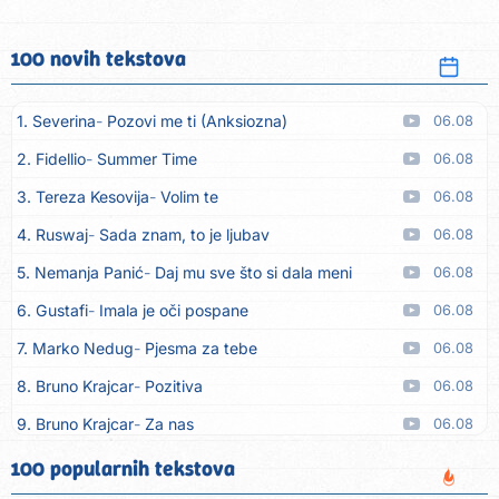
100 novih tekstova
1. Severina
Pozovi me ti (Anksiozna)
06.08
2. Fidellio
Summer Time
06.08
3. Tereza Kesovija
Volim te
06.08
4. Ruswaj
Sada znam, to je ljubav
06.08
5. Nemanja Panić
Daj mu sve što si dala meni
06.08
6. Gustafi
Imala je oči pospane
06.08
7. Marko Nedug
Pjesma za tebe
06.08
8. Bruno Krajcar
Pozitiva
06.08
9. Bruno Krajcar
Za nas
06.08
10. Tereza Kesovija
Da li ću moći
06.08
100 popularnih tekstova