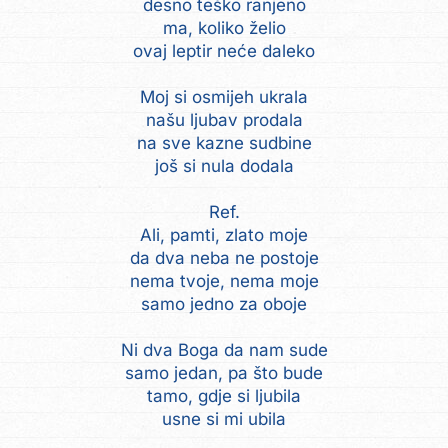
desno teško ranjeno
ma, koliko želio
ovaj leptir neće daleko
Moj si osmijeh ukrala
našu ljubav prodala
na sve kazne sudbine
još si nula dodala
Ref.
Ali, pamti, zlato moje
da dva neba ne postoje
nema tvoje, nema moje
samo jedno za oboje
Ni dva Boga da nam sude
samo jedan, pa što bude
tamo, gdje si ljubila
usne si mi ubila