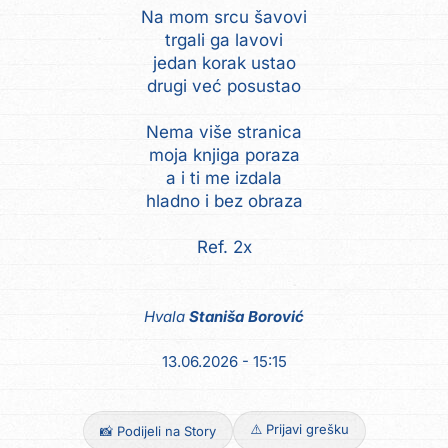
Na mom srcu šavovi
trgali ga lavovi
jedan korak ustao
drugi već posustao
Nema više stranica
moja knjiga poraza
a i ti me izdala
hladno i bez obraza
Ref. 2x
Hvala
Staniša Borović
13.06.2026 - 15:15
⚠️ Prijavi grešku
📸 Podijeli na Story