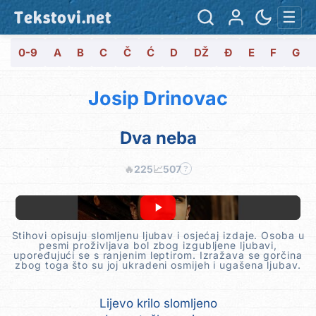
Tekstovi.net
☰
0-9
A
B
C
Č
Ć
D
DŽ
Đ
E
F
G
Josip Drinovac
Dva neba
🔥
225
📈
507
?
Stihovi opisuju slomljenu ljubav i osjećaj izdaje. Osoba u
pesmi proživljava bol zbog izgubljene ljubavi,
upoređujući se s ranjenim leptirom. Izražava se gorčina
zbog toga što su joj ukradeni osmijeh i ugašena ljubav.
Lijevo krilo slomljeno