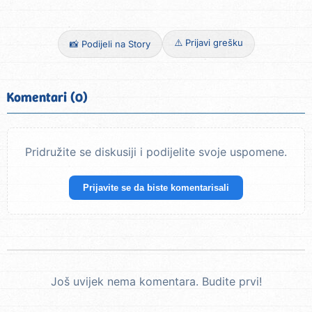
⚠️ Prijavi grešku
📸 Podijeli na Story
Komentari (0)
Pridružite se diskusiji i podijelite svoje uspomene.
Prijavite se da biste komentarisali
Još uvijek nema komentara. Budite prvi!