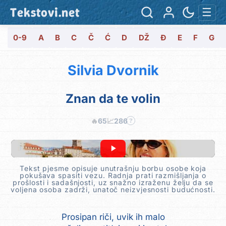
Tekstovi.net
☰
0-9
A
B
C
Č
Ć
D
DŽ
Đ
E
F
G
Silvia Dvornik
Znan da te volin
🔥
65
📈
286
?
Tekst pjesme opisuje unutrašnju borbu osobe koja
pokušava spasiti vezu. Radnja prati razmišljanja o
prošlosti i sadašnjosti, uz snažno izraženu želju da se
voljena osoba zadrži, unatoč neizvjesnosti budućnosti.
Prosipan riči, uvik ih malo