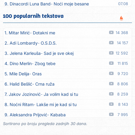
9. Dinacordi Luna Band
Noći moje besane
07.08
10. Pet za 5
Pozdravi mi Stubicu
07.08
100 popularnih tekstova
11. Dinacordi Luna Band
Anđeo moj
07.08
1. Mitar Mirić
Dotakni me
14 368
12. Vesna Kartuš
Vrati se
07.08
2. Adi Lombardy
O.S.D.S.
14 157
13. Severina
Pozovi me ti (Anksiozna)
06.08
3. Jelena Karleuša
Sad je sve okej
12 592
14. Fidellio
Summer Time
06.08
4. Dino Merlin
Zbog tebe
11 815
15. Tereza Kesovija
Volim te
06.08
5. Mile Delija
Oras
9 720
16. Ruswaj
Sada znam, to je ljubav
06.08
6. Halid Bešlić
Crna ruža
8 806
17. Nemanja Panić
Daj mu sve što si dala meni
06.08
7. Jakov Jozinović
Ja volim kad si tu
8 259
18. Gustafi
Imala je oči pospane
06.08
8. Noćni Ritam
Lakše mi je kad si tu
8 143
19. Marko Nedug
Pjesma za tebe
06.08
9. Aleksandra Prijović
Kababa
7 995
20. Bruno Krajcar
Pozitiva
06.08
Sortirano po broju pregleda zadnjih 30 dana.
10. Halid Bešlić
Ljiljani
7 819
21. Bruno Krajcar
Za nas
06.08