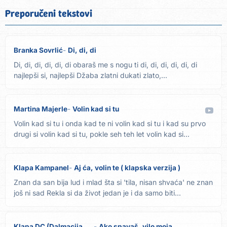
Preporučeni tekstovi
Branka Sovrlić
Di, di, di
Di, di, di, di, di, di obaraš me s nogu ti di, di, di, di, di, di
najlepši si, najlepši Džaba zlatni dukati zlato,...
Martina Majerle
Volin kad si tu
Volin kad si tu i onda kad te ni volin kad si tu i kad su prvo
drugi si volin kad si tu, pokle seh teh let volin kad si...
Klapa Kampanel
Aj ća, volin te ( klapska verzija )
Znan da san bija lud i mlad šta si 'tila, nisan shvaća' ne znan
još ni sad Rekla si da život jedan je i da samo biti...
Klapa DC (Dalmacijacement) Vranjić
Ako spavaš, vilo moja