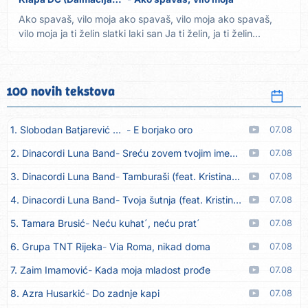
Ako spavaš, vilo moja ako spavaš, vilo moja ako spavaš,
vilo moja ja ti želin slatki laki san Ja ti želin, ja ti želin...
100 novih tekstova
1. Slobodan Batjarević Čobe
E borjako oro
07.08
2. Dinacordi Luna Band
Sreću zovem tvojim imenom (feat. Kristina Smetko)
07.08
3. Dinacordi Luna Band
Tamburaši (feat. Kristina Smetko)
07.08
4. Dinacordi Luna Band
Tvoja šutnja (feat. Kristina Smetko)
07.08
5. Tamara Brusić
Neću kuhat´, neću prat´
07.08
6. Grupa TNT Rijeka
Via Roma, nikad doma
07.08
7. Zaim Imamović
Kada moja mladost prođe
07.08
8. Azra Husarkić
Do zadnje kapi
07.08