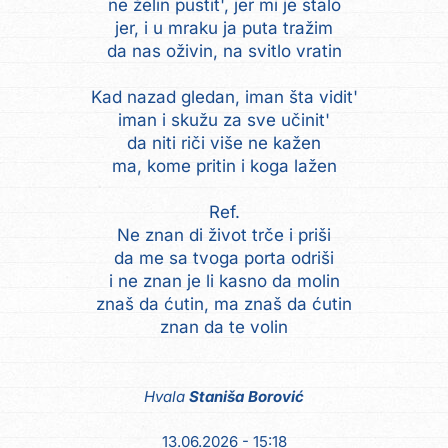
ne želin pustit', jer mi je stalo
jer, i u mraku ja puta tražim
da nas oživin, na svitlo vratin
Kad nazad gledan, iman šta vidit'
iman i skužu za sve učinit'
da niti riči više ne kažen
ma, kome pritin i koga lažen
Ref.
Ne znan di život trče i priši
da me sa tvoga porta odriši
i ne znan je li kasno da molin
znaš da ćutin, ma znaš da ćutin
znan da te volin
Hvala
Staniša Borović
13.06.2026 - 15:18