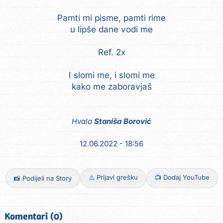
Pamti mi pisme, pamti rime
u lipše dane vodi me
Ref. 2x
I slomi me, i slomi me
kako me zaboravjaš
Hvala
Staniša Borović
12.06.2022 - 18:56
⚠️ Prijavi grešku
📺 Dodaj YouTube
📸 Podijeli na Story
Komentari (0)