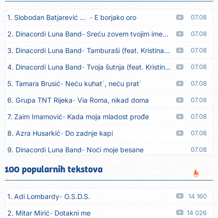
1. Slobodan Batjarević Čobe
E borjako oro
07.08
2. Dinacordi Luna Band
Sreću zovem tvojim imenom (feat. Kristina Smetko)
07.08
3. Dinacordi Luna Band
Tamburaši (feat. Kristina Smetko)
07.08
4. Dinacordi Luna Band
Tvoja šutnja (feat. Kristina Smetko)
07.08
5. Tamara Brusić
Neću kuhat´, neću prat´
07.08
6. Grupa TNT Rijeka
Via Roma, nikad doma
07.08
7. Zaim Imamović
Kada moja mladost prođe
07.08
8. Azra Husarkić
Do zadnje kapi
07.08
9. Dinacordi Luna Band
Noći moje besane
07.08
10. Pet za 5
Pozdravi mi Stubicu
07.08
100 popularnih tekstova
11. Dinacordi Luna Band
Anđeo moj
07.08
1. Adi Lombardy
O.S.D.S.
14 160
12. Vesna Kartuš
Vrati se
07.08
2. Mitar Mirić
Dotakni me
14 026
13. Severina
Pozovi me ti (Anksiozna)
06.08