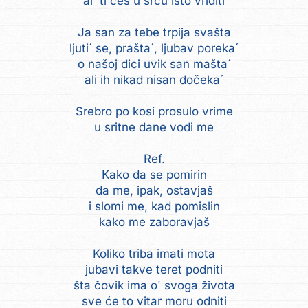
al´ ti ćeš u srcu isto vriditi
Ja san za tebe trpija svašta
ljuti´ se, prašta´, ljubav poreka´
o našoj dici uvik san mašta´
ali ih nikad nisan dočeka´
Srebro po kosi prosulo vrime
u sritne dane vodi me
Ref.
Kako da se pomirin
da me, ipak, ostavjaš
i slomi me, kad pomislin
kako me zaboravjaš
Koliko triba imati mota
jubavi takve teret podniti
šta čovik ima o´ svoga života
sve će to vitar moru odniti