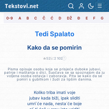
Tekstovi.net
☰
0-9
A
B
C
Č
Ć
D
DŽ
Đ
E
F
G
Tedi Spalato
Kako da se pomirin
🔥
52
📈
2 102
?
Pisma opisuje osobu koja se prisjeća duboke jubavi,
patnje i maštanja o dici. Suočava se sa spoznajom da ju
voljena osoba ostavja i zaboravja. Pita se kako da se
pomiri s gubitkom i žudi za lipšim danima.
Koliko triba imati voje
jubav kada biži, ipak sliditi
umri´će nada, nesta´će boje