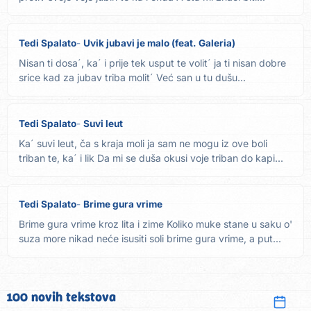
Tedi Spalato
Uvik jubavi je malo (feat. Galeria)
Nisan ti dosa´, ka´ i prije tek usput te volit´ ja ti nisan dobre
srice kad za jubav triba molit´ Već san u tu dušu...
Tedi Spalato
Suvi leut
Ka´ suvi leut, ča s kraja moli ja sam ne mogu iz ove boli
triban te, ka´ i lik Da mi se duša okusi voje triban do kapi...
Tedi Spalato
Brime gura vrime
Brime gura vrime kroz lita i zime Koliko muke stane u saku o'
suza more nikad neće isusiti soli brime gura vrime, a put...
100 novih tekstova