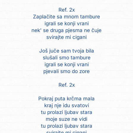
Ref. 2x
Zaplačite sa mnom tambure
igrali se konji vrani
nek' se druga pjesma ne čuje
svirajte mi cigani
Još juče sam tvoja bila
slušali smo tambure
igrali se konji vrani
pjevali smo do zore
Ref. 2x
Pokraj puta krčma mala
kraj nje idu svatovi
tu prolazi ljubav stara
moje suze ne vidi
tu prolazi ljubav stara
svirajte mi cigani