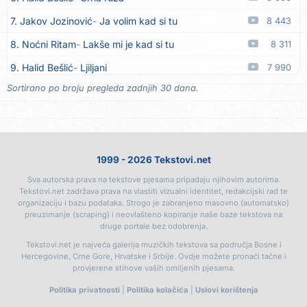
17. Grupa Makedonija
Ima edna moma
05.08
7. Jakov Jozinović
Ja volim kad si tu
8 443
18. Ljupka Dimitrovska
Javi se telefonom
05.08
8. Noćni Ritam
Lakše mi je kad si tu
8 311
19. Grupa 777
Kada zazvoni moj telefon
05.08
9. Halid Bešlić
Ljiljani
7 990
20. Grupa 777
Posljednja noć
05.08
Sortirano po broju pregleda zadnjih 30 dana.
10. Aleksandra Prijović
Kababa
7 904
21. Ljupka Dimitrovska
Voliš... ne voliš
05.08
11. Faraon
Hello Kitty
7 346
22. Ljupka Dimitrovska
Nasmiješi se
05.08
12. Aleksandra Prijović
Macho man
7 323
23. Ljupka Dimitrovska
Tvoja riva sve je kriva
05.08
1999 - 2026 Tekstovi.net
13. Noćni Ritam
Rekla si mi
7 058
24. Rade Jorović
Tiha voda ruši stene
05.08
Sva autorska prava na tekstove pjesama pripadaju njihovim autorima.
14. Karlo!
Mon amour
6 405
25. Boris Novković
Sve je manje prijatelja
05.08
Tekstovi.net zadržava prava na vlastiti vizualni identitet, redakcijski rad te
organizaciju i bazu podataka. Strogo je zabranjeno masovno (automatsko)
15. Vesna Zmijanac
Ovo u grudima
6 335
26. Tereza Kesovija
Švora
05.08
preuzimanje (scraping) i neovlašteno kopiranje naše baze tekstova na
druge portale bez odobrenja.
16. Džej Ramadanovski
Ova mačka do mene
5 916
27. Tereza Kesovija
Reci mi, idi
05.08
Tekstovi.net je najveća galerija muzičkih tekstova sa područja Bosne i
17. Amira Medunjanin
Pjevat ćemo šta nam srce zna
5 885
Hercegovine, Crne Gore, Hrvatske i Srbije. Ovdje možete pronaći tačne i
28. Lile
Da me majka opet rodi
05.08
provjerene stihove vaših omiljenih pjesama.
18. Aco Pejović
Sve ti dugujem
5 388
29. Monika Ivkić
Beograd i Novi Sad
05.08
Politika privatnosti
|
Politika kolačića
|
Uslovi korištenja
19. Milanče Radosavljević
Dao bih ovo malo života
5 383
30. Darko Lazić
Sve je to za ljude
05.08