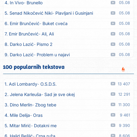
4. In Vivo
Brunello
05.08
5. Senad Nikočević Niki
Plavljani i Gusinjani
05.08
6. Emir Brunčević
Buket cveća
05.08
7. Emir Brunčević
Ali, Ali
05.08
8. Darko Lazić
Pismo 2
05.08
9. Darko Lazić
Problem u najavi
05.08
10. Aleksandra Đuranović
Kao zver
05.08
100 popularnih tekstova
11. Meliha Imširović
Čujem mili
05.08
1. Adi Lombardy
O.S.D.S.
13 407
12. Tereza Kesovija
Prvi cvijet
05.08
2. Jelena Karleuša
Sad je sve okej
12 291
13. Kopito
Ka´ list ol kaduje (Poput lista od kadulje)
05.08
3. Dino Merlin
Zbog tebe
11 300
14. Alen Polić
Rožica črljena
05.08
4. Mile Delija
Oras
9 461
15. Oliver Dragojević
Marjane, naš Marjane
05.08
5. Mitar Mirić
Dotakni me
9 390
16. Klapa Kaše Dubrovnik
Nisam srce našao na cesti
05.08
6. Halid Bešlić
Crna ruža
8 606