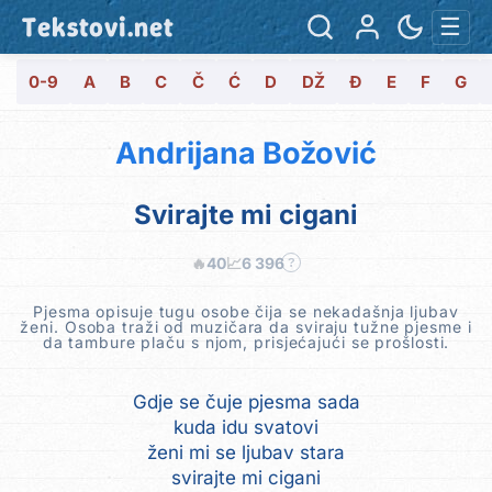
Tekstovi.net
☰
0-9
A
B
C
Č
Ć
D
DŽ
Đ
E
F
G
Andrijana Božović
Svirajte mi cigani
🔥
40
📈
6 396
?
Pjesma opisuje tugu osobe čija se nekadašnja ljubav
ženi. Osoba traži od muzičara da sviraju tužne pjesme i
da tambure plaču s njom, prisjećajući se prošlosti.
Gdje se čuje pjesma sada
kuda idu svatovi
ženi mi se ljubav stara
svirajte mi cigani