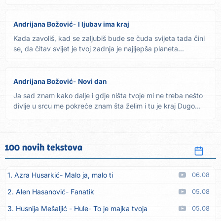
riječ...
Andrijana Božović
I ljubav ima kraj
Kada zavoliš, kad se zaljubiš bude se čuda svijeta tada čini
se, da čitav svijet je tvoj zadnja je najljepša planeta...
Andrijana Božović
Novi dan
Ja sad znam kako dalje i gdje ništa tvoje mi ne treba nešto
divlje u srcu me pokreće znam šta želim i tu je kraj Dugo...
100 novih tekstova
1. Azra Husarkić
Malo ja, malo ti
06.08
2. Alen Hasanović
Fanatik
05.08
3. Husnija Mešaljić - Hule
To je majka tvoja
05.08