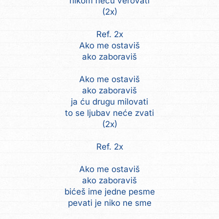
nikom neću verovati
(2x)
Ref. 2x
Ako me ostaviš
ako zaboraviš
Ako me ostaviš
ako zaboraviš
ja ću drugu milovati
to se ljubav neće zvati
(2x)
Ref. 2x
Ako me ostaviš
ako zaboraviš
bićeš ime jedne pesme
pevati je niko ne sme