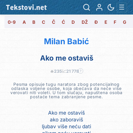
Tekstovi.net
☰
0-9
A
B
C
Č
Ć
D
DŽ
Đ
E
F
G
Milan Babić
Ako me ostaviš
🔥
235
📈
21 778
?
Pesma opisuje tugu naratora zbog potencijalnog
odlaska voljene osobe, koja obećava da neće više
verovati niti voleti. U tom slučaju, napuštena osoba
postaće tema zabranjene pesme.
Ako me ostaviš
ako zaboraviš
ljubav više neću dati