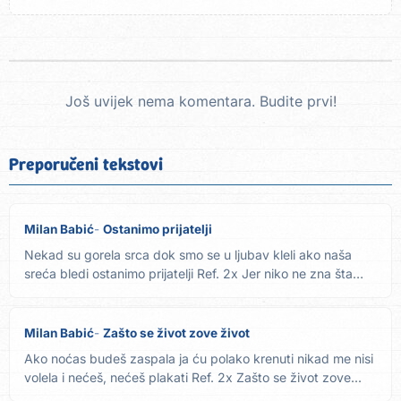
Još uvijek nema komentara. Budite prvi!
Preporučeni tekstovi
Milan Babić
Ostanimo prijatelji
Nekad su gorela srca dok smo se u ljubav kleli ako naša
sreća bledi ostanimo prijatelji Ref. 2x Jer niko ne zna šta
smo...
Milan Babić
Zašto se život zove život
Ako noćas budeš zaspala ja ću polako krenuti nikad me nisi
volela i nećeš, nećeš plakati Ref. 2x Zašto se život zove...