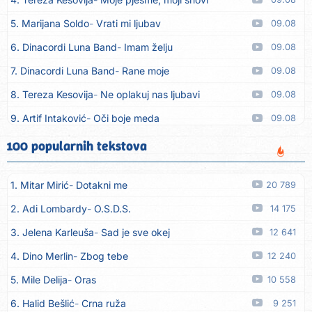
5. Marijana Soldo
Vrati mi ljubav
09.08
6. Dinacordi Luna Band
Imam želju
09.08
7. Dinacordi Luna Band
Rane moje
09.08
8. Tereza Kesovija
Ne oplakuj nas ljubavi
09.08
9. Artif Intaković
Oči boje meda
09.08
10. Rifat Tepić
Iza tamnih zavjesa
09.08
100 popularnih tekstova
11. Dinacordi Luna Band
Srce svoje neću drugoj dati
09.08
1. Mitar Mirić
Dotakni me
20 789
12. Dreletronic
Vumrl mi je pajcek moj
08.08
2. Adi Lombardy
O.S.D.S.
14 175
13. Dinacordi Luna Band
Zora plava
08.08
3. Jelena Karleuša
Sad je sve okej
12 641
14. Dinacordi Luna Band
Imam sve, fališ ti
08.08
4. Dino Merlin
Zbog tebe
12 240
15. Dinacordi Luna Band
Prijatelji stari
08.08
5. Mile Delija
Oras
10 558
16. Dinacordi Luna Band
Nikada saznati neću
08.08
6. Halid Bešlić
Crna ruža
9 251
17. Tereza Kesovija
Ljubavi nestaju
08.08