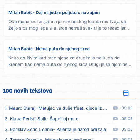
Milan Babić
Daj mi jedan poljubac na zajam
Oko mene svi se ljube a ja nemam kog lepota me tvoja ubi
željo srca mog lepa si al srca nemaš svak ti je to rekao jer...
Milan Babić
Nema puta do njenog srca
Kako da živim kad srce njeno za drugim kuca kuda da
krenem kad nema puta do njenog srca Drugi je sa njom ne
voli je on...
100 novih tekstova
1. Mauro Staraj
Matujac va duše (feat. djeca iz Matulja)
09.08
2. Klapa Peristil Split
Šapni joj more
09.08
3. Borislav Zorić Ličanin
Palenta je narod održala
09.08
4. Tereza Kesovija
Moje pjesme, moji snovi
09.08