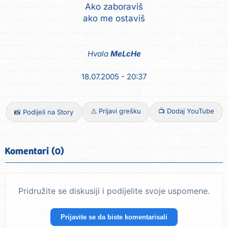
Ako zaboraviš
Hvala
MeLcHe
18.07.2005 - 20:37
⚠️ Prijavi grešku
📺 Dodaj YouTube
📸 Podijeli na Story
Komentari (0)
Pridružite se diskusiji i podijelite svoje uspomene.
Prijavite se da biste komentarisali