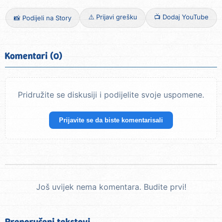
⚠️ Prijavi grešku
📺 Dodaj YouTube
📸 Podijeli na Story
Komentari (0)
Pridružite se diskusiji i podijelite svoje uspomene.
Prijavite se da biste komentarisali
Još uvijek nema komentara. Budite prvi!
Preporučeni tekstovi