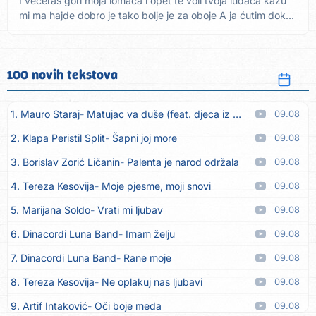
I večeras gori moja lomača i opet te voli tvoja luđača kažu
mi ma hajde dobro je tako bolje je za oboje A ja ćutim dok...
100 novih tekstova
1. Mauro Staraj
Matujac va duše (feat. djeca iz Matulja)
09.08
2. Klapa Peristil Split
Šapni joj more
09.08
3. Borislav Zorić Ličanin
Palenta je narod održala
09.08
4. Tereza Kesovija
Moje pjesme, moji snovi
09.08
5. Marijana Soldo
Vrati mi ljubav
09.08
6. Dinacordi Luna Band
Imam želju
09.08
7. Dinacordi Luna Band
Rane moje
09.08
8. Tereza Kesovija
Ne oplakuj nas ljubavi
09.08
9. Artif Intaković
Oči boje meda
09.08