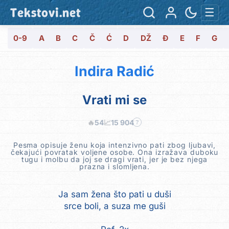
Tekstovi.net
☰
0-9
A
B
C
Č
Ć
D
DŽ
Đ
E
F
G
Indira Radić
Vrati mi se
🔥
54
📈
15 904
?
Pesma opisuje ženu koja intenzivno pati zbog ljubavi,
čekajući povratak voljene osobe. Ona izražava duboku
tugu i molbu da joj se dragi vrati, jer je bez njega
prazna i slomljena.
Ja sam žena što pati u duši
srce boli, a suza me guši