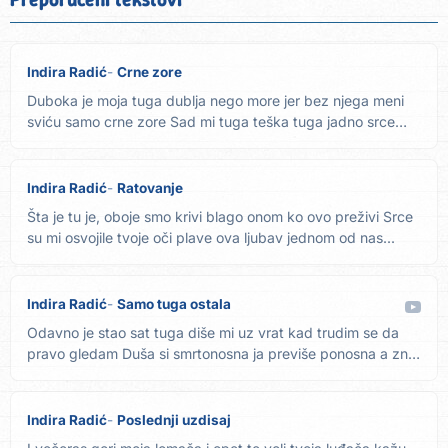
Indira Radić
Crne zore
Duboka je moja tuga dublja nego more jer bez njega meni
sviću samo crne zore Sad mi tuga teška tuga jadno srce
slama...
Indira Radić
Ratovanje
Šta je tu je, oboje smo krivi blago onom ko ovo preživi Srce
su mi osvojile tvoje oči plave ova ljubav jednom od nas...
Indira Radić
Samo tuga ostala
Odavno je stao sat tuga diše mi uz vrat kad trudim se da
pravo gledam Duša si smrtonosna ja previše ponosna a znaj
da...
Indira Radić
Poslednji uzdisaj