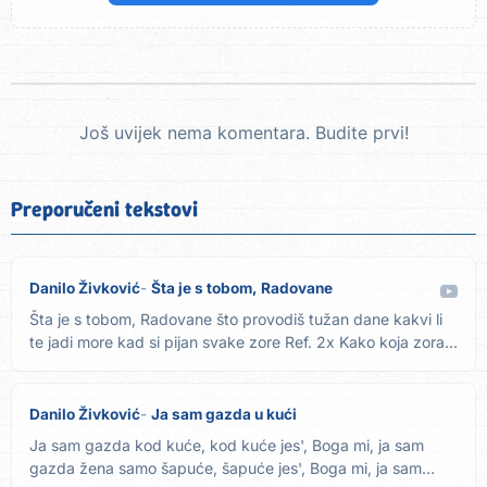
Još uvijek nema komentara. Budite prvi!
Preporučeni tekstovi
Danilo Živković
Šta je s tobom, Radovane
Šta je s tobom, Radovane što provodiš tužan dane kakvi li
te jadi more kad si pijan svake zore Ref. 2x Kako koja zora...
Danilo Živković
Ja sam gazda u kući
Ja sam gazda kod kuće, kod kuće jes', Boga mi, ja sam
gazda žena samo šapuće, šapuće jes', Boga mi, ja sam