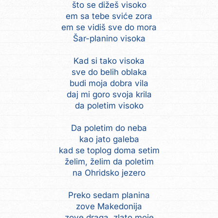
što se dižeš visoko
em sa tebe sviće zora
em se vidiš sve do mora
Šar-planino visoka
Kad si tako visoka
sve do belih oblaka
budi moja dobra vila
daj mi goro svoja krila
da poletim visoko
Da poletim do neba
kao jato galeba
kad se toplog doma setim
želim, želim da poletim
na Ohridsko jezero
Preko sedam planina
zove Makedonija
zove draga, zlato moje