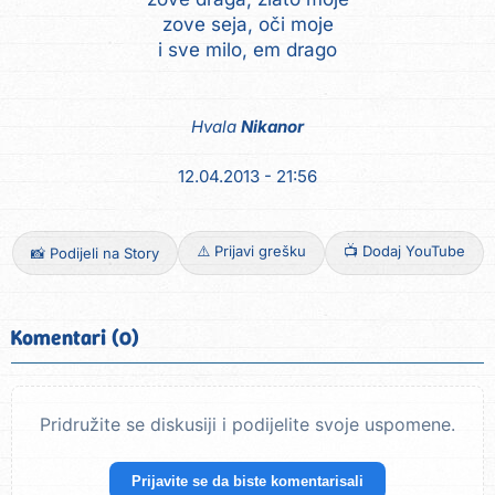
zove seja, oči moje
Hvala
Nikanor
12.04.2013 - 21:56
⚠️ Prijavi grešku
📺 Dodaj YouTube
📸 Podijeli na Story
Komentari (0)
Pridružite se diskusiji i podijelite svoje uspomene.
Prijavite se da biste komentarisali