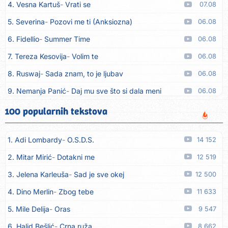
4. Vesna Kartuš
Vrati se
07.08
5. Severina
Pozovi me ti (Anksiozna)
06.08
6. Fidellio
Summer Time
06.08
7. Tereza Kesovija
Volim te
06.08
8. Ruswaj
Sada znam, to je ljubav
06.08
9. Nemanja Panić
Daj mu sve što si dala meni
06.08
10. Gustafi
Imala je oči pospane
06.08
100 popularnih tekstova
11. Marko Nedug
Pjesma za tebe
06.08
1. Adi Lombardy
O.S.D.S.
14 152
12. Bruno Krajcar
Pozitiva
06.08
2. Mitar Mirić
Dotakni me
12 519
13. Bruno Krajcar
Za nas
06.08
3. Jelena Karleuša
Sad je sve okej
12 500
14. Tereza Kesovija
Da li ću moći
06.08
4. Dino Merlin
Zbog tebe
11 633
15. Lidija Bačić
Neka se vino toči (Nazdravlje)
06.08
5. Mile Delija
Oras
9 547
16. Karin Kuljanić
Nisi zavridel
06.08
6. Halid Bešlić
Crna ruža
8 662