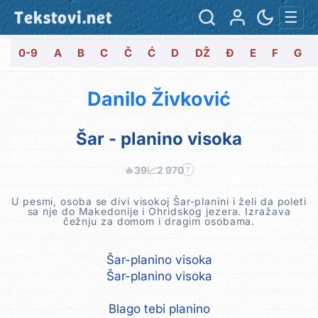
Tekstovi.net
☰
0-9
A
B
C
Č
Ć
D
DŽ
Đ
E
F
G
Danilo Živković
Šar - planino visoka
🔥
39
📈
2 970
?
U pesmi, osoba se divi visokoj Šar-planini i želi da poleti
sa nje do Makedonije i Ohridskog jezera. Izražava
čežnju za domom i dragim osobama.
Šar-planino visoka
Šar-planino visoka
Blago tebi planino