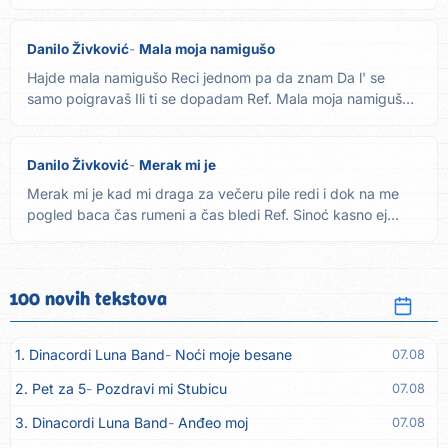
gazda Kad...
Danilo Živković
Mala moja namigušo
Hajde mala namigušo Reci jednom pa da znam Da l' se
samo poigravaš Ili ti se dopadam Ref. Mala moja namigušo
To je sve...
Danilo Živković
Merak mi je
Merak mi je kad mi draga za večeru pile redi i dok na me
pogled baca čas rumeni a čas bledi Ref. Sinoć kasno ej
večer'o...
100 novih tekstova
1. Dinacordi Luna Band
Noći moje besane
07.08
2. Pet za 5
Pozdravi mi Stubicu
07.08
3. Dinacordi Luna Band
Anđeo moj
07.08