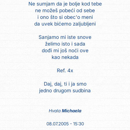
Ne sumjam da je bolje kod tebe
ne možeš pobeći od sebe
i ono što si obec'o meni
da uvek bićemo zaljubljeni
Sanjamo mi iste snove
želimo isto i sada
dođi mi još noći ove
kao nekada
Ref. 4x
Daj, daj, ti i ja smo
jedno drugom sudbina
Hvala
Michaela
08.07.2005 - 15:30