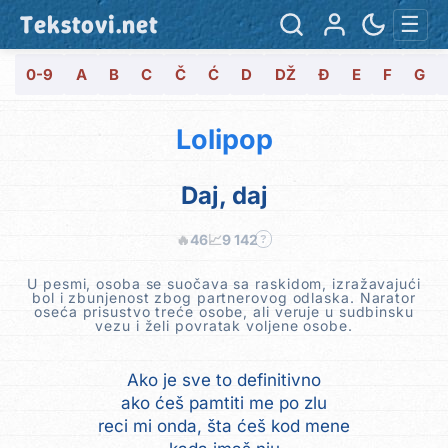
Tekstovi.net
☰
0-9
A
B
C
Č
Ć
D
DŽ
Đ
E
F
G
Lolipop
Daj, daj
🔥
46
📈
9 142
?
U pesmi, osoba se suočava sa raskidom, izražavajući
bol i zbunjenost zbog partnerovog odlaska. Narator
oseća prisustvo treće osobe, ali veruje u sudbinsku
vezu i želi povratak voljene osobe.
Ako je sve to definitivno
ako ćeš pamtiti me po zlu
reci mi onda, šta ćeš kod mene