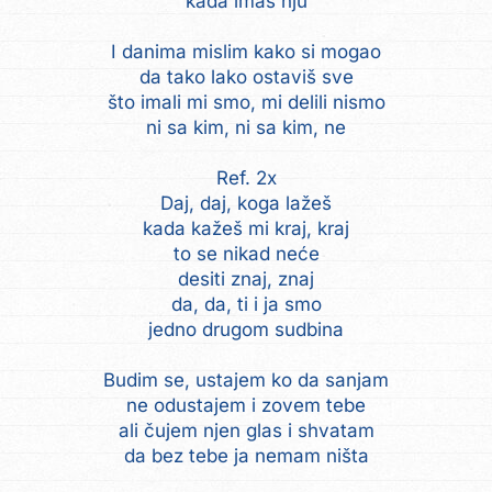
kada imaš nju
I danima mislim kako si mogao
da tako lako ostaviš sve
što imali mi smo, mi delili nismo
ni sa kim, ni sa kim, ne
Ref. 2x
Daj, daj, koga lažeš
kada kažeš mi kraj, kraj
to se nikad neće
desiti znaj, znaj
da, da, ti i ja smo
jedno drugom sudbina
Budim se, ustajem ko da sanjam
ne odustajem i zovem tebe
ali čujem njen glas i shvatam
da bez tebe ja nemam ništa