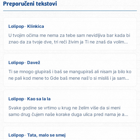
Preporučeni tekstovi
Lolipop
Klinkica
U tvojim očima me nema za tebe sam nevidljiva bar kada bi
znao da za tvoje dve, tri reči živim ja Ti ne znaš da volim...
Lolipop
Davež
Ti se mnogo glupiraš i baš se mangupiraš ali nisam ja bilo ko
ne pali kod mene to Gde baš mene naš'o si misliš i ja sam...
Lolipop
Kao sa la la
Svake godine se vrtimo u krug ne želim više da si meni
samo drug čujem naše korake duga ulica pred nama je a
tako želim...
Lolipop
Tata, malo se smej