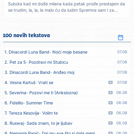
Subota kad mi dođe milena kada petak prođe prestajem da
se trudim, la, la, la malo ću da ludim Spremna sam i za
čaške...
100 novih tekstova
1. Dinacordi Luna Band
Noći moje besane
07.08
2. Pet za 5
Pozdravi mi Stubicu
07.08
3. Dinacordi Luna Band
Anđeo moj
07.08
4. Vesna Kartuš
Vrati se
07.08
5. Severina
Pozovi me ti (Anksiozna)
06.08
6. Fidellio
Summer Time
06.08
7. Tereza Kesovija
Volim te
06.08
8. Ruswaj
Sada znam, to je ljubav
06.08
9. Nemanja Panić
Daj mu sve što si dala meni
06.08