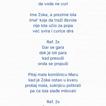
da voda ne curi
Ime Zoka, a prezime lola
imal' koja da traži đavola
nije lola učio za popa
već svira i curice dira
Ref. 2x
Gar se gara
dok je loli para
kad presuši
onda se propuši
Pitaj mala komšinicu Maru
kad je Zoka ostao u kvaru
probaj mala, suknjicu potkrati
pa će lola slađe milovati
Ref. 2x