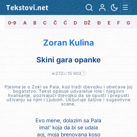
Tekstovi.net
☰
0-9
A
B
C
Č
Ć
D
DŽ
Đ
E
F
G
Zoran Kulina
Skini gara opanke
🔥
272
📈
15 902
?
Pjesma je o Zoki sa Pala, koji traži djevojku i obećava joj
bogatstvo. Tekst opisuje udvaranje lole i njegovo
hvalisanje, pozivajući djevojku da se opusti i prepusti
uživanju sa njim i Ljubom. Uključuje šaljive i sugestivne
scene.
Evo mene, dolazim sa Pala
imal' koja da bi se udala
aoj, moja brenovana koso