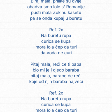
Biraj mala, prilike su dvije
obadva smo lole s' Romanije
pusti mala Zokinu kasetu
pa se onda kupaj u buretu
Ref. 2x
Na buretu rupa
curica se kupa
mora lola čep da turi
da voda ne curi
Pitaj mala, reći će ti baba
bio mi je i djedo baraba
pitaj mala, barabe će reći
koje od njih baraba najveći
Ref. 2x
Na buretu rupa
curica se kupa
mora lola čep da turi