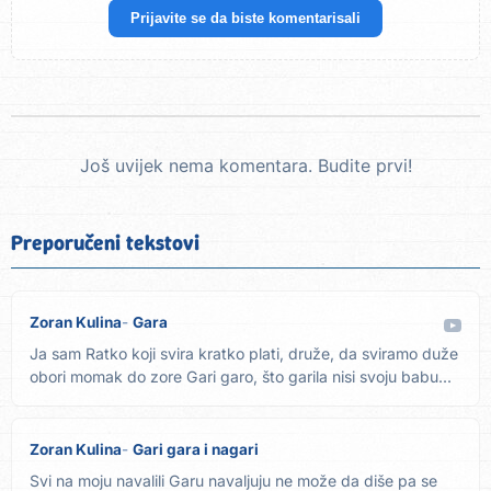
Prijavite se da biste komentarisali
Još uvijek nema komentara. Budite prvi!
Preporučeni tekstovi
Zoran Kulina
Gara
Ja sam Ratko koji svira kratko plati, druže, da sviramo duže
obori momak do zore Gari garo, što garila nisi svoju babu...
Zoran Kulina
Gari gara i nagari
Svi na moju navalili Garu navaljuju ne može da diše pa se