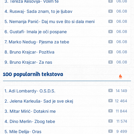
3. Tereza Kesovija
Volim te
06.08
4. Ruswaj
Sada znam, to je ljubav
06.08
5. Nemanja Panić
Daj mu sve što si dala meni
06.08
6. Gustafi
Imala je oči pospane
06.08
7. Marko Nedug
Pjesma za tebe
06.08
8. Bruno Krajcar
Pozitiva
06.08
9. Bruno Krajcar
Za nas
06.08
10. Tereza Kesovija
Da li ću moći
06.08
100 popularnih tekstova
11. Lidija Bačić
Neka se vino toči (Nazdravlje)
06.08
1. Adi Lombardy
O.S.D.S.
14 149
12. Karin Kuljanić
Nisi zavridel
06.08
2. Jelena Karleuša
Sad je sve okej
12 464
13. Tamara Brusić
Nigdi ni lipo ko doma
06.08
3. Mitar Mirić
Dotakni me
11 844
14. Tamara Brusić
Biž´mo ća
06.08
4. Dino Merlin
Zbog tebe
11 574
15. Rusko Richie
Bila si, bila
06.08
5. Mile Delija
Oras
9 499
16. Rusko Richie
Ti i ja
06.08