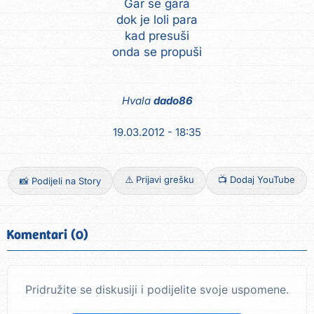
Gar se gara
dok je loli para
kad presuši
onda se propuši
Hvala
dado86
19.03.2012 - 18:35
⚠️ Prijavi grešku
📺 Dodaj YouTube
📸 Podijeli na Story
Komentari (0)
Pridružite se diskusiji i podijelite svoje uspomene.