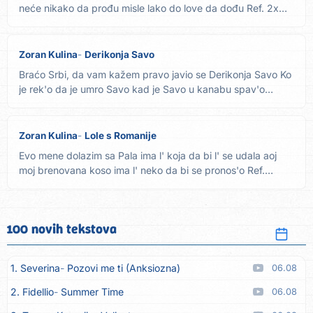
neće nikako da prođu misle lako do love da dođu Ref. 2x
Gari...
Zoran Kulina
Derikonja Savo
Braćo Srbi, da vam kažem pravo javio se Derikonja Savo Ko
je rek'o da je umro Savo kad je Savo u kanabu spav'o
Imam...
Zoran Kulina
Lole s Romanije
Evo mene dolazim sa Pala ima l' koja da bi l' se udala aoj
moj brenovana koso ima l' neko da bi se pronos'o Ref.
Skini...
100 novih tekstova
1. Severina
Pozovi me ti (Anksiozna)
06.08
2. Fidellio
Summer Time
06.08