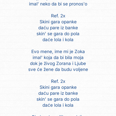
imal' neko da bi se pronos'o
Ref. 2x
Skini gara opanke
daću pare iz banke
skin' se gara do pola
daće lola i kola
Evo mene, ime mi je Zoka
imal' koja da bi bila moja
dok je živog Zorana i Ljube
sve će žene da budu voljene
Ref. 2x
Skini gara opanke
daću pare iz banke
skin' se gara do pola
daće lola i kola