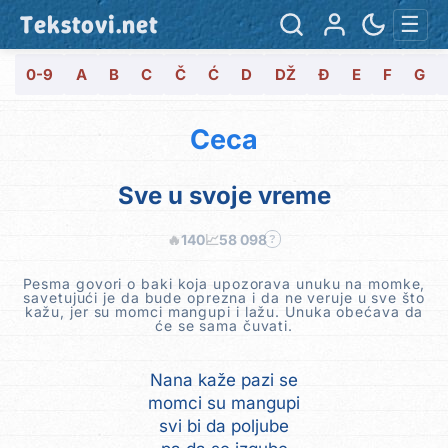
Tekstovi.net
☰
0-9
A
B
C
Č
Ć
D
DŽ
Đ
E
F
G
Ceca
Sve u svoje vreme
🔥
140
📈
58 098
?
Pesma govori o baki koja upozorava unuku na momke,
savetujući je da bude oprezna i da ne veruje u sve što
kažu, jer su momci mangupi i lažu. Unuka obećava da
će se sama čuvati.
Nana kaže pazi se
momci su mangupi
svi bi da poljube