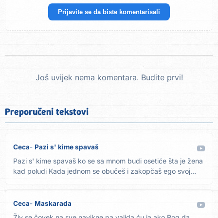
Prijavite se da biste komentarisali
Još uvijek nema komentara. Budite prvi!
Preporučeni tekstovi
Ceca
Pazi s' kime spavaš
Pazi s' kime spavaš ko se sa mnom budi osetiće šta je žena
kad poludi Kada jednom se obučeš i zakopčaš ego svoj
kasno...
Ceca
Maskarada
Živ se čovek na sve navikne pa valjda ću ja ako Bog da,