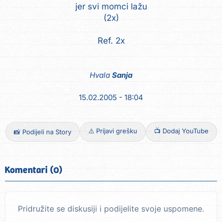
jer svi momci lažu
(2x)
Ref. 2x
Hvala
Sanja
15.02.2005 - 18:04
⚠️ Prijavi grešku
📺 Dodaj YouTube
📸 Podijeli na Story
Komentari (0)
Pridružite se diskusiji i podijelite svoje uspomene.