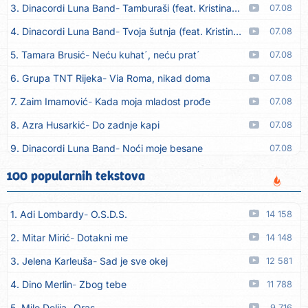
3. Dinacordi Luna Band
Tamburaši (feat. Kristina Smetko)
07.08
4. Dinacordi Luna Band
Tvoja šutnja (feat. Kristina Smetko)
07.08
5. Tamara Brusić
Neću kuhat´, neću prat´
07.08
6. Grupa TNT Rijeka
Via Roma, nikad doma
07.08
7. Zaim Imamović
Kada moja mladost prođe
07.08
8. Azra Husarkić
Do zadnje kapi
07.08
9. Dinacordi Luna Band
Noći moje besane
07.08
10. Pet za 5
Pozdravi mi Stubicu
07.08
100 popularnih tekstova
11. Dinacordi Luna Band
Anđeo moj
07.08
1. Adi Lombardy
O.S.D.S.
14 158
12. Vesna Kartuš
Vrati se
07.08
2. Mitar Mirić
Dotakni me
14 148
13. Severina
Pozovi me ti (Anksiozna)
06.08
3. Jelena Karleuša
Sad je sve okej
12 581
14. Fidellio
Summer Time
06.08
4. Dino Merlin
Zbog tebe
11 788
15. Tereza Kesovija
Volim te
06.08
5. Mile Delija
Oras
9 716