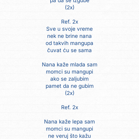
pa da se izgube
(2x)
Ref. 2x
Sve u svoje vreme
nek ne brine nana
od takvih mangupa
čuvat ću se sama
Nana kaže mlada sam
momci su mangupi
ako se zaljubim
pamet da ne gubim
(2x)
Ref. 2x
Nana kaže lepa sam
momci su mangupi
ne veruj što kažu