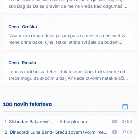
ako Bog da Da se pravim da me ne vređa kad odgurneš me
da...
Ceca
Greška
Nisam kao druga deca ja sam pala sa meseca ceo svet za
mene brine bake, ujne, tetke, strine svi žele da budem
dama a ja...
Ceca
Rasulo
I noćas radi bol za tebe i dok te zamišljam tu kraj sebe od
sreće mogu da skočim u dalj Al' kada otvorim natekle oči...
100 novih tekstova
1. Slobodan Batjarević Čobe
E borjako oro
07.08
2. Dinacordi Luna Band
Sreću zovem tvojim imenom (feat. Kristina Smetko)
07.08