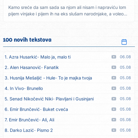
Kamo sreće da sam sada sa njom ali nisam i napraviću lom
pijem vinjake i pijem ih na eks slušam narodnjake, a voleo
sam...
100 novih tekstova
1. Azra Husarkić
Malo ja, malo ti
06.08
2. Alen Hasanović
Fanatik
05.08
3. Husnija Mešaljić - Hule
To je majka tvoja
05.08
4. In Vivo
Brunello
05.08
5. Senad Nikočević Niki
Plavljani i Gusinjani
05.08
6. Emir Brunčević
Buket cveća
05.08
7. Emir Brunčević
Ali, Ali
05.08
8. Darko Lazić
Pismo 2
05.08