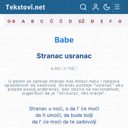
Tekstovi.net
☰
0-9
A
B
C
Č
Ć
D
DŽ
Đ
E
F
G
Babe
Stranac usranac
🔥
39
📈
3 739
?
U pesmi se opisuje stranac koji dolazi noću i njegova
sposobnost da zadovolji. Stranac postaje "usranac" ako
pojede pasulj prebranac, bez obzira na nacionalnost,
sugerišući da je "isti kurac, isto sranje".
Stranac u noći, o da l' će moći
da ti umoči, da bude bolji
da l' će moći da te zadovolji