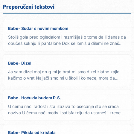
Preporučeni tekstovi
Babe
Sudar s novim momkom
Stojiš gola pred ogledalom i razmišljaš o tome da li danas da
obučeš suknju ili pantalone Dok se lomiš u dilemi ne znaš...
Babe
Dizel
Ja sam dizel moj drug mi je brat mi smo dizel zlatne kajle
kačimo o vrat Najjači smo mi u školi i ko neće, mora da
nas...
Babe
Hoću da budem P.S.
U čemu naći radost i šta izaziva to osećanje što se sreća
naziva U čemu naći motiv i satisfakciju da ustaneš i kreneš
u...
Babe
Piksla od kristala