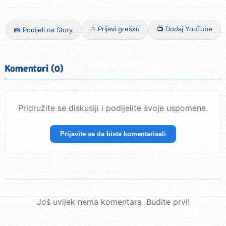
⚠️ Prijavi grešku
📺 Dodaj YouTube
📸 Podijeli na Story
Komentari (0)
Pridružite se diskusiji i podijelite svoje uspomene.
Prijavite se da biste komentarisali
Još uvijek nema komentara. Budite prvi!