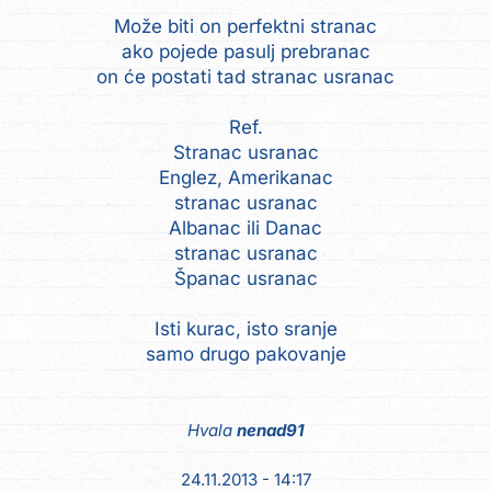
Može biti on perfektni stranac
ako pojede pasulj prebranac
on će postati tad stranac usranac
Ref.
Stranac usranac
Englez, Amerikanac
stranac usranac
Albanac ili Danac
stranac usranac
Španac usranac
Isti kurac, isto sranje
Hvala
nenad91
24.11.2013 - 14:17