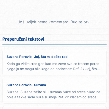
Još uvijek nema komentara. Budite prvi!
Preporučeni tekstovi
Suzana Perović
Joj, šta mi dečko radi
Kada ga vidim srce gori kad me zove sva se tresem pored
njega ja ne mogu bilo koga da podnesem Ref. 2x Joj, šta
mi...
Suzana Perović
Suzana
Suzana, Suzana zašto si u suzama Suze od sreće nikad ne
bole a takve sada suze su moje Ref. 2x Plačem od sreće
ječam...