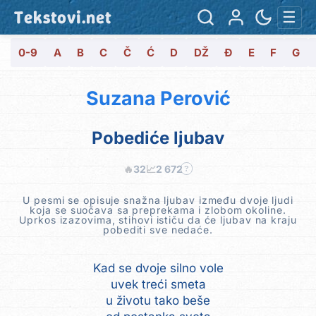
Tekstovi.net
☰
0-9
A
B
C
Č
Ć
D
DŽ
Đ
E
F
G
Suzana Perović
Pobediće ljubav
🔥
32
📈
2 672
?
U pesmi se opisuje snažna ljubav između dvoje ljudi
koja se suočava sa preprekama i zlobom okoline.
Uprkos izazovima, stihovi ističu da će ljubav na kraju
pobediti sve nedaće.
Kad se dvoje silno vole
uvek treći smeta
u životu tako beše