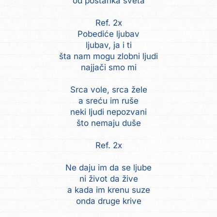
od postanka sveta
Ref. 2x
Pobediće ljubav
ljubav, ja i ti
šta nam mogu zlobni ljudi
najjači smo mi
Srca vole, srca žele
a sreću im ruše
neki ljudi nepozvani
što nemaju duše
Ref. 2x
Ne daju im da se ljube
ni život da žive
a kada im krenu suze
onda druge krive