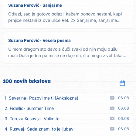
Suzana Perović
Sanjaj me
Odlazi, sad je gotovo odlazi, kažem ponovo nestani, kupi
prnjice nestani iz ove ulice Ref. 2x Sanjaj me, sanjaj me
samo...
Suzana Perović
Vesela pesma
U mom dragom sto đavola ćuči svaki od njih moju dušu
muči Duša jedna pa mi se ne daje eh, šta mogu život takav
je Kad...
100 novih tekstova
1. Severina
Pozovi me ti (Anksiozna)
06.08
2. Fidellio
Summer Time
06.08
3. Tereza Kesovija
Volim te
06.08
4. Ruswaj
Sada znam, to je ljubav
06.08