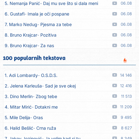
5. Nemanja Panić
Daj mu sve što si dala meni
06.08
6. Gustafi
Imala je oči pospane
06.08
7. Marko Nedug
Pjesma za tebe
06.08
8. Bruno Krajcar
Pozitiva
06.08
9. Bruno Krajcar
Za nas
06.08
10. Tereza Kesovija
Da li ću moći
06.08
100 popularnih tekstova
11. Lidija Bačić
Neka se vino toči (Nazdravlje)
06.08
1. Adi Lombardy
O.S.D.S.
14 146
12. Karin Kuljanić
Nisi zavridel
06.08
2. Jelena Karleuša
Sad je sve okej
12 416
13. Tamara Brusić
Nigdi ni lipo ko doma
06.08
3. Dino Merlin
Zbog tebe
11 513
14. Tamara Brusić
Biž´mo ća
06.08
4. Mitar Mirić
Dotakni me
11 209
15. Rusko Richie
Bila si, bila
06.08
5. Mile Delija
Oras
9 495
16. Rusko Richie
Ti i ja
06.08
6. Halid Bešlić
Crna ruža
8 627
17. Azra Husarkić
Ako treba
06.08
7. Jakov Jozinović
Ja volim kad si tu
8 349