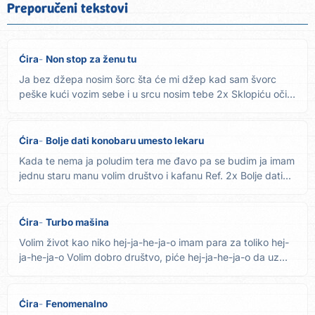
Preporučeni tekstovi
Ćira
Non stop za ženu tu
Ja bez džepa nosim šorc šta će mi džep kad sam švorc
peške kući vozim sebe i u srcu nosim tebe 2x Sklopiću oči
sada...
Ćira
Bolje dati konobaru umesto lekaru
Kada te nema ja poludim tera me đavo pa se budim ja imam
jednu staru manu volim društvo i kafanu Ref. 2x Bolje dati...
Ćira
Turbo mašina
Volim život kao niko hej-ja-he-ja-o imam para za toliko hej-
ja-he-ja-o Volim dobro društvo, piće hej-ja-he-ja-o da uz...
Ćira
Fenomenalno