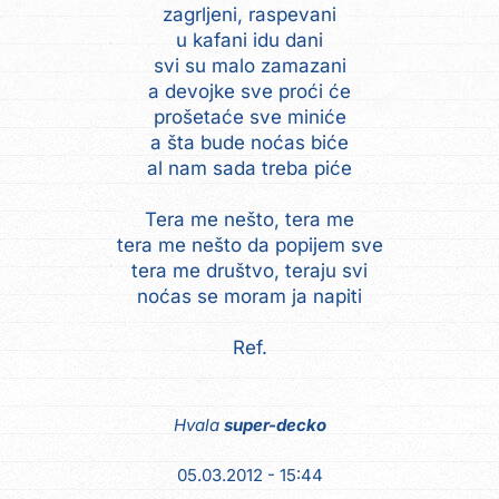
zagrljeni, raspevani
u kafani idu dani
svi su malo zamazani
a devojke sve proći će
prošetaće sve miniće
a šta bude noćas biće
al nam sada treba piće
Tera me nešto, tera me
tera me nešto da popijem sve
tera me društvo, teraju svi
noćas se moram ja napiti
Ref.
Hvala
super-decko
05.03.2012 - 15:44