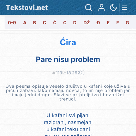
Tekstovi.net
☰
0-9
A
B
C
Č
Ć
D
DŽ
Đ
E
F
G
Ćira
Pare nisu problem
🔥
113
📈
18 252
?
Ova pesma opisuje veselo društvo u kafani koje uživa u
piću i zabavi. Iako nemaju novca, to im nije problem jer
imaju jedni druge. Slavi se prijateljstvo i bezbrižni
trenuci.
U kafani svi pijani
razigrani, nasmejani
u kafani teku dani