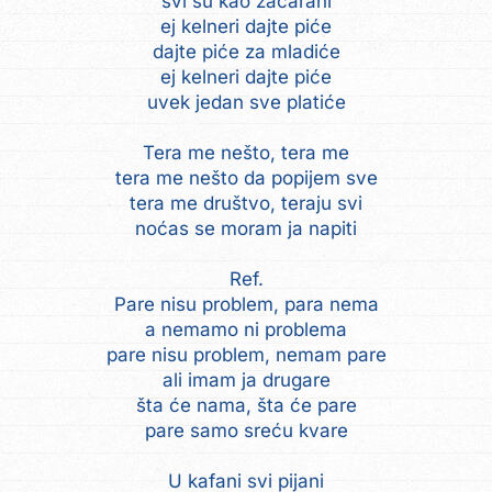
svi su kao začarani
ej kelneri dajte piće
dajte piće za mladiće
ej kelneri dajte piće
uvek jedan sve platiće
Tera me nešto, tera me
tera me nešto da popijem sve
tera me društvo, teraju svi
noćas se moram ja napiti
Ref.
Pare nisu problem, para nema
a nemamo ni problema
pare nisu problem, nemam pare
ali imam ja drugare
šta će nama, šta će pare
pare samo sreću kvare
U kafani svi pijani