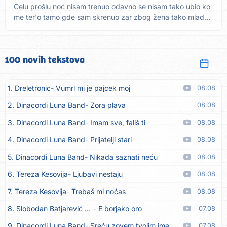
Celu prošlu noć nisam trenuo odavno se nisam tako ubio ko
me ter'o tamo gde sam skrenuo zar zbog žena tako mlad
sam...
100 novih tekstova
1. Dreletronic
Vumrl mi je pajcek moj
08.08
2. Dinacordi Luna Band
Zora plava
08.08
3. Dinacordi Luna Band
Imam sve, fališ ti
08.08
4. Dinacordi Luna Band
Prijatelji stari
08.08
5. Dinacordi Luna Band
Nikada saznati neću
08.08
6. Tereza Kesovija
Ljubavi nestaju
08.08
7. Tereza Kesovija
Trebaš mi noćas
08.08
8. Slobodan Batjarević Čobe
E borjako oro
07.08
9. Dinacordi Luna Band
Sreću zovem tvojim imenom (feat. Kristina Smetko)
07.08