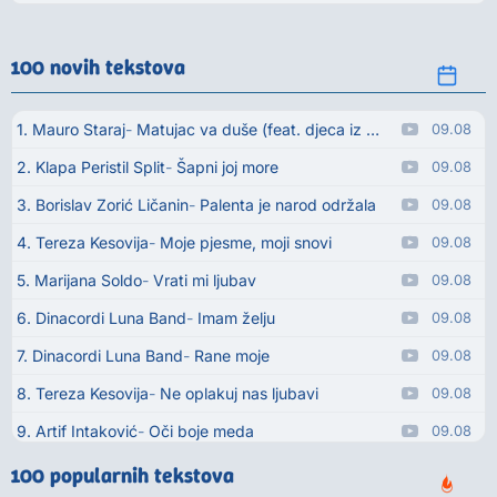
100 novih tekstova
1. Mauro Staraj
Matujac va duše (feat. djeca iz Matulja)
09.08
2. Klapa Peristil Split
Šapni joj more
09.08
3. Borislav Zorić Ličanin
Palenta je narod održala
09.08
4. Tereza Kesovija
Moje pjesme, moji snovi
09.08
5. Marijana Soldo
Vrati mi ljubav
09.08
6. Dinacordi Luna Band
Imam želju
09.08
7. Dinacordi Luna Band
Rane moje
09.08
8. Tereza Kesovija
Ne oplakuj nas ljubavi
09.08
9. Artif Intaković
Oči boje meda
09.08
10. Rifat Tepić
Iza tamnih zavjesa
09.08
100 popularnih tekstova