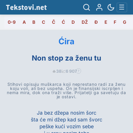
Tekstovi.net
☰
0-9
A
B
C
Č
Ć
D
DŽ
Đ
E
F
G
Ćira
Non stop za ženu tu
🔥
38
📈
6 907
?
Stihovi opisuju muškarca koji neprestano radi za ženu
koju voli, ali bez uspeha. On je finansijski iscrpljen i
nema mira, dok ona traži više. Prijatelji ga savetuju da
je ostavi.
Ja bez džepa nosim šorc
šta će mi džep kad sam švorc
peške kući vozim sebe