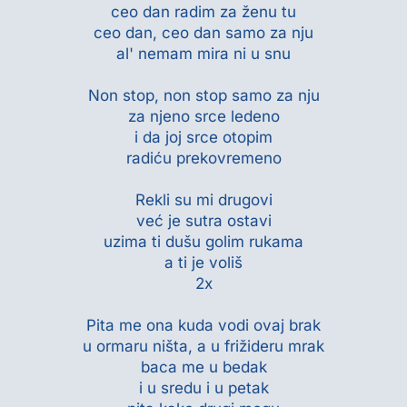
ceo dan radim za ženu tu
ceo dan, ceo dan samo za nju
al' nemam mira ni u snu
Non stop, non stop samo za nju
za njeno srce ledeno
i da joj srce otopim
radiću prekovremeno
Rekli su mi drugovi
već je sutra ostavi
uzima ti dušu golim rukama
a ti je voliš
2x
Pita me ona kuda vodi ovaj brak
u ormaru ništa, a u frižideru mrak
baca me u bedak
i u sredu i u petak