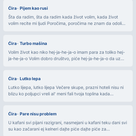
Ćira
Pijem kao rusi
Šta da radim, šta da radim kada život volim, kada život
volim recite mi ljudi Poročima, poročima ne znam da odolim
ne...
Ćira
Turbo mašina
Volim život kao niko hej-ja-he-ja-o imam para za toliko hej-
ja-he-ja-o Volim dobro društvo, piće hej-ja-he-ja-o da uz...
Ćira
Lutko lepa
Lutko lijepa, lutko lijepa Večere skupe, prazni hoteli nisu ni
blizu ko poljupci vreli al' meni fali tvoja toplina kada...
Ćira
Pare nisu problem
U kafani svi pijani razigrani, nasmejani u kafani teku dani svi
su kao začarani ej kelneri dajte piće dajte piće za...