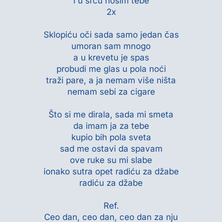
i u srcu nosim tebe
2x
Sklopiću oči sada samo jedan čas
umoran sam mnogo
a u krevetu je spas
probudi me glas u pola noći
traži pare, a ja nemam više ništa
nemam sebi za cigare
Što si me dirala, sada mi smeta
da imam ja za tebe
kupio bih pola sveta
sad me ostavi da spavam
ove ruke su mi slabe
ionako sutra opet radiću za džabe
radiću za džabe
Ref.
Ceo dan, ceo dan, ceo dan za nju