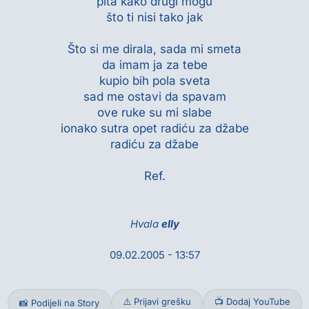
pita kako drugi mogu
što ti nisi tako jak
Što si me dirala, sada mi smeta
da imam ja za tebe
kupio bih pola sveta
sad me ostavi da spavam
ove ruke su mi slabe
ionako sutra opet radiću za džabe
radiću za džabe
Hvala
elly
09.02.2005 - 13:57
⚠️ Prijavi grešku
📺 Dodaj YouTube
📸 Podijeli na Story