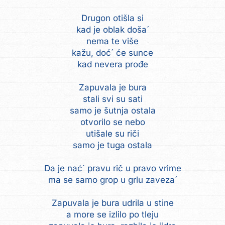
Drugon otišla si
kad je oblak doša´
nema te više
kažu, doć´ će sunce
kad nevera prođe
Zapuvala je bura
stali svi su sati
samo je šutnja ostala
otvorilo se nebo
utišale su riči
samo je tuga ostala
Da je nać´ pravu rič u pravo vrime
ma se samo grop u grlu zaveza´
Zapuvala je bura udrila u stine
a more se izlilo po tleju