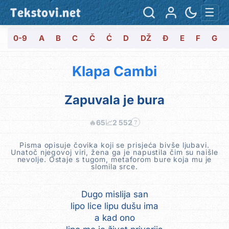
Tekstovi.net
☰
0-9
A
B
C
Č
Ć
D
DŽ
Đ
E
F
G
Klapa Cambi
Zapuvala je bura
🔥
65
📈
2 552
?
Pisma opisuje čovika koji se prisjeća bivše ljubavi.
Unatoč njegovoj viri, žena ga je napustila čim su naišle
nevolje. Ostaje s tugom, metaforom bure koja mu je
slomila srce.
Dugo mislija san
lipo lice lipu dušu ima
a kad ono