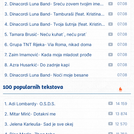
2. Dinacordi Luna Band
Sreću zovem tvojim imenom (feat. Kristina Smetko)
07.08
3. Dinacordi Luna Band
Tamburaši (feat. Kristina Smetko)
07.08
4. Dinacordi Luna Band
Tvoja šutnja (feat. Kristina Smetko)
07.08
5. Tamara Brusić
Neću kuhat´, neću prat´
07.08
6. Grupa TNT Rijeka
Via Roma, nikad doma
07.08
7. Zaim Imamović
Kada moja mladost prođe
07.08
8. Azra Husarkić
Do zadnje kapi
07.08
9. Dinacordi Luna Band
Noći moje besane
07.08
10. Pet za 5
Pozdravi mi Stubicu
07.08
100 popularnih tekstova
11. Dinacordi Luna Band
Anđeo moj
07.08
1. Adi Lombardy
O.S.D.S.
14 159
12. Vesna Kartuš
Vrati se
07.08
2. Mitar Mirić
Dotakni me
13 874
13. Severina
Pozovi me ti (Anksiozna)
06.08
3. Jelena Karleuša
Sad je sve okej
12 570
14. Fidellio
Summer Time
06.08