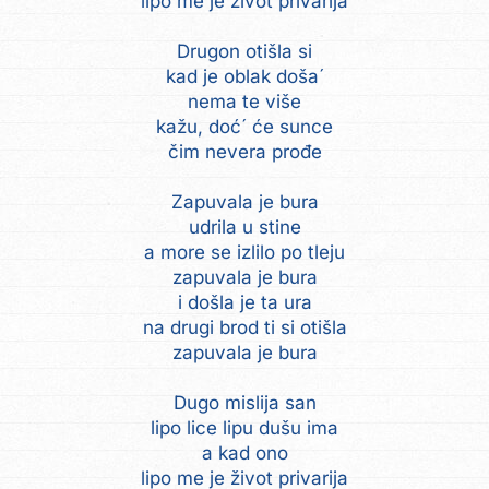
lipo me je život privarija
Drugon otišla si
kad je oblak doša´
nema te više
kažu, doć´ će sunce
čim nevera prođe
Zapuvala je bura
udrila u stine
a more se izlilo po tleju
zapuvala je bura
i došla je ta ura
na drugi brod ti si otišla
zapuvala je bura
Dugo mislija san
lipo lice lipu dušu ima
a kad ono
lipo me je život privarija