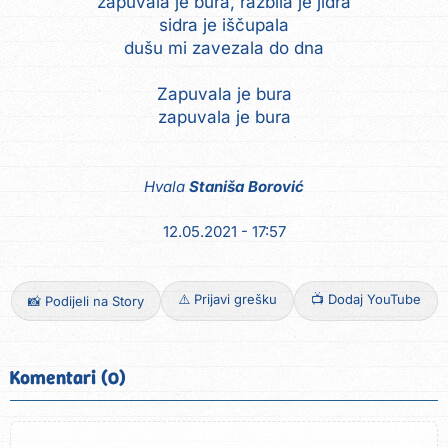
zapuvala je bura, razbila je jidra
sidra je iščupala
dušu mi zavezala do dna
Zapuvala je bura
zapuvala je bura
Hvala
Staniša Borović
12.05.2021 - 17:57
⚠️ Prijavi grešku
📺 Dodaj YouTube
📸 Podijeli na Story
Komentari (0)