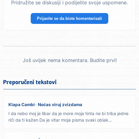
Pridružite se diskusiji i podijelite svoje uspomene.
Prijavite se da biste komentarisali
Još uvijek nema komentara. Budite prvi!
Preporučeni tekstovi
Klapa Cambi
Noćas viruj zvizdama
I da nebo moj je libar da je more moja tinta ne bi triba jedne
riči da ti kažen Da je vitar moja pisma svaki oblak...