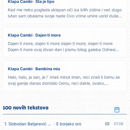
Klapa Cambi
Šta je lipo
Kad me nebo pogleda sklapan oči iza bilih zidina i već dugo
lutan sam obalama svoje nade Ovo vrime umire usrid duše...
Klapa Cambi
Dajen ti more
Dajen ti more, dajen ti more dajen ti more, dajen ti more
Dajen ti more ovaj divan dan i pismu bilog galeba Odnesi...
Klapa Cambi
Bambina mia
Halo, halo, ja san, je l´ imaš minut iman, reci znaš li čemu se
ovaj genije danas domislio čemu, reci dakle, ovako,...
100 novih tekstova
1. Slobodan Batjarević Čobe
E borjako oro
07.08