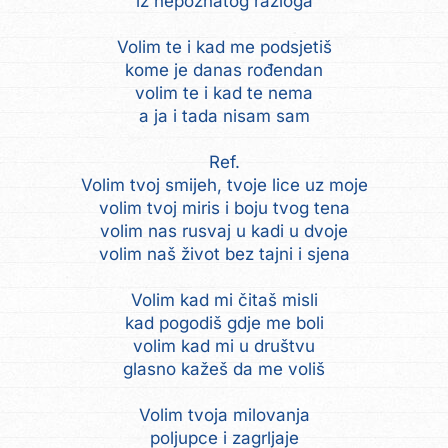
iz nepoznatog razloga
Volim te i kad me podsjetiš
kome je danas rođendan
volim te i kad te nema
a ja i tada nisam sam
Ref.
Volim tvoj smijeh, tvoje lice uz moje
volim tvoj miris i boju tvog tena
volim nas rusvaj u kadi u dvoje
volim naš život bez tajni i sjena
Volim kad mi čitaš misli
kad pogodiš gdje me boli
volim kad mi u društvu
glasno kažeš da me voliš
Volim tvoja milovanja
poljupce i zagrljaje