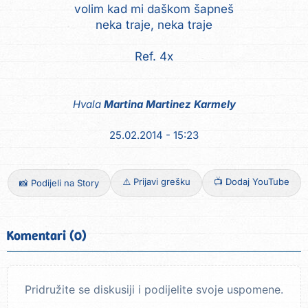
volim kad mi daškom šapneš
neka traje, neka traje
Hvala
Martina Martinez Karmely
25.02.2014 - 15:23
⚠️ Prijavi grešku
📺 Dodaj YouTube
📸 Podijeli na Story
Komentari (0)
Pridružite se diskusiji i podijelite svoje uspomene.