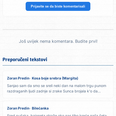
Prijavite se da biste komentarisali
Još uvijek nema komentara. Budite prvi!
Preporučeni tekstovi
Zoran Predin
Kosa boje srebra (Margita)
Sanjao sam da smo se sreli neki dan na malom trgu punom
razdraganih ljudi zadnje si zrake Sunca brojala k'o da
čekaš...
Zoran Predin
Bilećanka
Sred pušaka, bajoneta straže oko nas tiho kreće naša četa