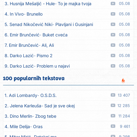
3. Husnija Mešaljić - Hule
To je majka tvoja
05.08
4. In Vivo
Brunello
05.08
5. Senad Nikočević Niki
Plavljani i Gusinjani
05.08
6. Emir Brunčević
Buket cveća
05.08
7. Emir Brunčević
Ali, Ali
05.08
8. Darko Lazić
Pismo 2
05.08
9. Darko Lazić
Problem u najavi
05.08
10. Aleksandra Đuranović
Kao zver
05.08
100 popularnih tekstova
11. Meliha Imširović
Čujem mili
05.08
1. Adi Lombardy
O.S.D.S.
13 407
12. Tereza Kesovija
Prvi cvijet
05.08
2. Jelena Karleuša
Sad je sve okej
12 285
13. Kopito
Ka´ list ol kaduje (Poput lista od kadulje)
05.08
3. Dino Merlin
Zbog tebe
11 284
14. Alen Polić
Rožica črljena
05.08
4. Mile Delija
Oras
9 461
15. Oliver Dragojević
Marjane, naš Marjane
05.08
5. Mitar Mirić
Dotakni me
9 298