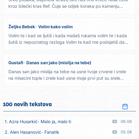
kroz bilećki kras Ref. Čuje se odjek koraka po kamenju...
Željko Bebek
Volim kako volim
Volim te i kad se ljutiš i kada mašeš rukama volim te i kada
šutiš iz nepoznatog razloga Volim te kad me podsjetiš da...
Gustafi
Danas san jako (mislija na tebe)
Danas san jako mislija na tebe na usne tvoje crvene i vrele
na misecini tople i zrele kad usne moje prvi put su srele...
100 novih tekstova
1. Azra Husarkić
Malo ja, malo ti
06.08
2. Alen Hasanović
Fanatik
05.08