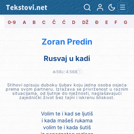
Tekstovi.net
☰
0-9
A
B
C
Č
Ć
D
DŽ
Đ
E
F
G
Zoran Predin
Rusvaj u kadi
🔥
56
📈
4 568
?
Stihovi opisuju duboku ljubav koju jedna osoba osjeća
prema svom partneru. Izražava se privrženost u raznim
situacijama, od ljutnje do nježnosti, naglašavajući
zajednički život bez tajni i iskrenu bliskost.
Volim te i kad se ljutiš
i kada mašeš rukama
volim te i kada šutiš