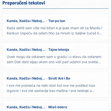
Preporučeni tekstovi
Kanda, Kodža i Nebojša
Ton po ton
Kada sletiš sam više nisi bitan a ja ipak imam dil za Manilu i
Kankun Uspeću da odem tiho za mnom iz daljine čućeš ti...
Kanda, Kodža i Nebojša
Tajne letenja
Uvek mogu da ostanem sam u gradu i u stavu da ostanem
sam Dok dani sijaju okom ono vidi pad udahni sva svetla
duboko i...
Kanda, Kodža i Nebojša
Siroti Ani i Bo
I sve me podseća na neki stari bol sve me podilazi kao
izgovor i sve me sastavlja kao mašina i sve nestaje u
oblaku...
Kanda, Kodža i Nebojša
Misli dobro