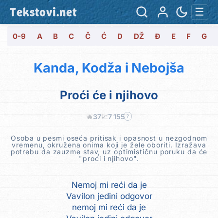
Tekstovi.net
☰
0-9
A
B
C
Č
Ć
D
DŽ
Đ
E
F
G
Kanda, Kodža i Nebojša
Proći će i njihovo
🔥
37
📈
7 155
?
Osoba u pesmi oseća pritisak i opasnost u nezgodnom
vremenu, okružena onima koji je žele oboriti. Izražava
potrebu da zauzme stav, uz optimističnu poruku da će
"proći i njihovo".
Nemoj mi reći da je
Vavilon jedini odgovor
nemoj mi reći da je