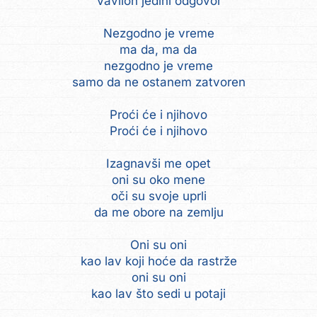
Vavilon jedini odgovor
Nezgodno je vreme
ma da, ma da
nezgodno je vreme
samo da ne ostanem zatvoren
Proći će i njihovo
Proći će i njihovo
Izagnavši me opet
oni su oko mene
oči su svoje uprli
da me obore na zemlju
Oni su oni
kao lav koji hoće da rastrže
oni su oni
kao lav što sedi u potaji