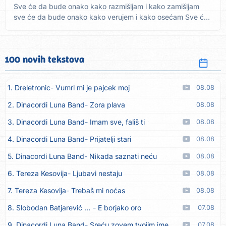
Sve će da bude onako kako razmišljam i kako zamišljam
sve će da bude onako kako verujem i kako osećam Sve će
da bude u...
100 novih tekstova
1. Dreletronic
Vumrl mi je pajcek moj
08.08
2. Dinacordi Luna Band
Zora plava
08.08
3. Dinacordi Luna Band
Imam sve, fališ ti
08.08
4. Dinacordi Luna Band
Prijatelji stari
08.08
5. Dinacordi Luna Band
Nikada saznati neću
08.08
6. Tereza Kesovija
Ljubavi nestaju
08.08
7. Tereza Kesovija
Trebaš mi noćas
08.08
8. Slobodan Batjarević Čobe
E borjako oro
07.08
9. Dinacordi Luna Band
Sreću zovem tvojim imenom (feat. Kristina Smetko)
07.08