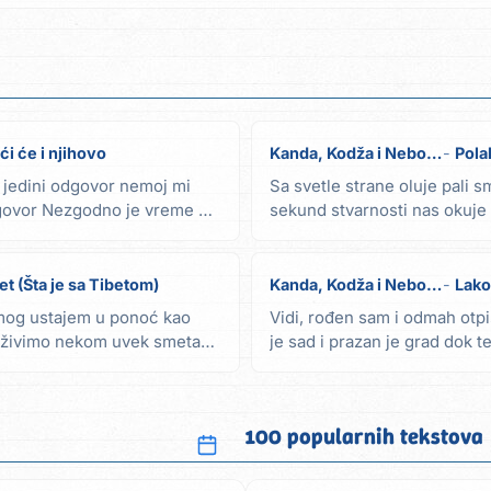
ći će i njihovo
Kanda, Kodža i Nebojša
Pola
n jedini odgovor nemoj mi
Sa svetle strane oluje pali s
odgovor Nezgodno je vreme ma
sekund stvarnosti nas okuje 
protiv njega...
et (Šta je sa Tibetom)
Kanda, Kodža i Nebojša
Lako
smog ustajem u ponoć kao
Vidi, rođen sam i odmah otpi
a živimo nekom uvek smeta
je sad i prazan je grad dok 
polako i...
100 popularnih tekstova