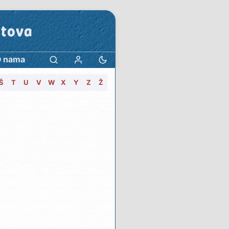
stova
 nama
Š
T
U
V
W
X
Y
Z
Ž