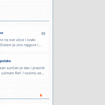
ko
mo na sve ulice i svaki
Sistem je ono najgore i
polako
san sunčan je dan i praznik
te uzimam Ref. I vozimo se