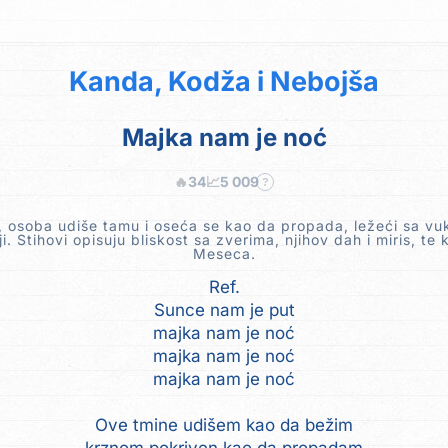
Kanda, Kodža i Nebojša
Majka nam je noć
🔥
34
📈
5 009
?
, osoba udiše tamu i oseća se kao da propada, ležeći sa vu
ji. Stihovi opisuju bliskost sa zverima, njihov dah i miris, te 
Meseca.
Ref.
Sunce nam je put
majka nam je noć
majka nam je noć
majka nam je noć
Ove tmine udišem kao da bežim