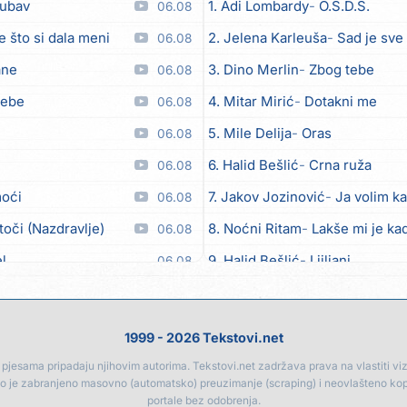
jubav
1. Adi Lombardy
O.S.D.S.
06.08
e što si dala meni
2. Jelena Karleuša
Sad je sve
06.08
ane
3. Dino Merlin
Zbog tebe
06.08
tebe
4. Mitar Mirić
Dotakni me
06.08
5. Mile Delija
Oras
06.08
6. Halid Bešlić
Crna ruža
06.08
moći
7. Jakov Jozinović
Ja volim ka
06.08
toči (Nazdravlje)
8. Noćni Ritam
Lakše mi je kad
06.08
el
9. Halid Bešlić
Ljiljani
06.08
lipo ko doma
10. Aleksandra Prijović
Kabab
06.08
11. Aleksandra Prijović
Macho
06.08
1999 - 2026 Tekstovi.net
12. Faraon
Hello Kitty
06.08
jesama pripadaju njihovim autorima. Tekstovi.net zadržava prava na vlastiti vizua
go je zabranjeno masovno (automatsko) preuzimanje (scraping) i neovlašteno ko
13. Noćni Ritam
Rekla si mi
06.08
portale bez odobrenja.