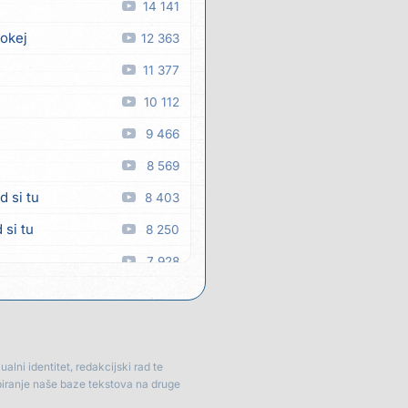
14 141
 okej
12 363
11 377
10 112
9 466
8 569
d si tu
8 403
 si tu
8 250
7 928
a
7 880
 man
7 336
7 334
lni identitet, redakcijski rad te
piranje naše baze tekstova na druge
6 999