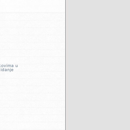
kovima u
kidanje