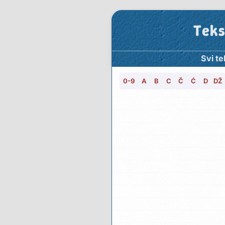
Teks
Svi te
0-9
A
B
C
Č
Ć
D
DŽ