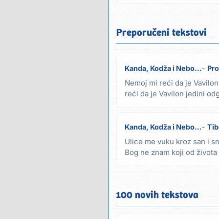
Preporučeni tekstovi
Kanda, Kodža i Nebojša
Pro
Nemoj mi reći da je Vavilo
reći da je Vavilon jedini 
da, ma da...
Kanda, Kodža i Nebojša
Tib
Ulice me vuku kroz san i 
Bog ne znam koji od život
kako dišemo nikad...
100 novih tekstova