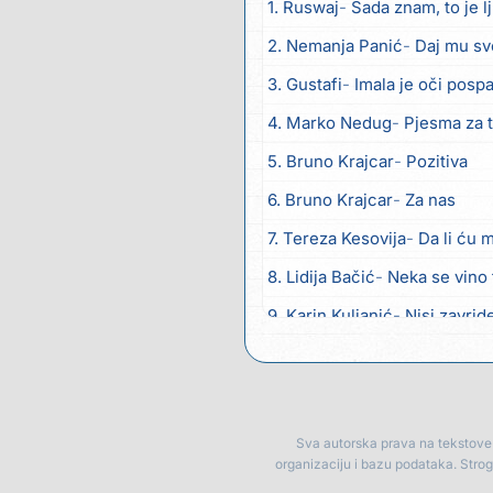
1. Ruswaj
Sada znam, to je l
2. Nemanja Panić
Daj mu sv
3. Gustafi
Imala je oči posp
4. Marko Nedug
Pjesma za 
5. Bruno Krajcar
Pozitiva
6. Bruno Krajcar
Za nas
7. Tereza Kesovija
Da li ću 
8. Lidija Bačić
Neka se vino 
9. Karin Kuljanić
Nisi zavrid
10. Tamara Brusić
Nigdi ni 
11. Tamara Brusić
Biž´mo ća
12. Rusko Richie
Bila si, bila
Sva autorska prava na tekstove p
organizaciju i bazu podataka. Stro
13. Rusko Richie
Ti i ja