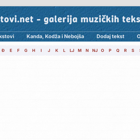
tovi.net - galerija muzičkih tek
kstovi
Kanda, Kodža i Nebojša
Dodaj tekst
O
Đ
E
F
G
H
I
J
K
L
LJ
M
N
NJ
O
P
Q
R
S