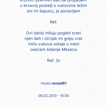
krznom pokriven kao da propadam
u krvavoj postelji s vukovima ležim
oni mi šapuću, ja ponavljam
Ref.
Ovi obrisi miluju pogled zveri
njen dah i očnjak mi greju vrat
miris vukova ostaje u meni
osećam kidanje Meseca
Ref. 2x
Hvala
nenad91
08.02.2013 - 15:05