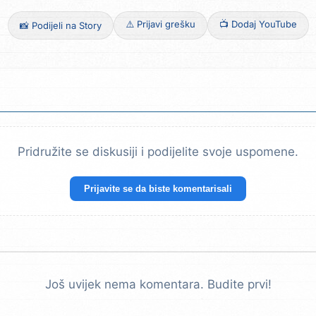
⚠️ Prijavi grešku
📺 Dodaj YouTube
📸 Podijeli na Story
Pridružite se diskusiji i podijelite svoje uspomene.
Prijavite se da biste komentarisali
Još uvijek nema komentara. Budite prvi!