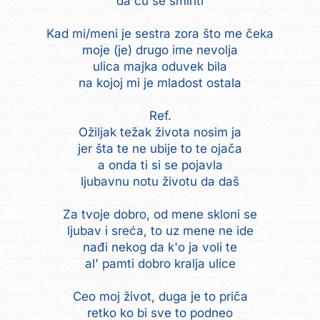
da ću se smiriti
Kad mi/meni je sestra zora što me čeka
moje (je) drugo ime nevolja
ulica majka oduvek bila
na kojoj mi je mladost ostala
Ref.
Ožiljak težak života nosim ja
jer šta te ne ubije to te ojača
a onda ti si se pojavla
ljubavnu notu životu da daš
Za tvoje dobro, od mene skloni se
ljubav i sreća, to uz mene ne ide
nađi nekog da k'o ja voli te
al' pamti dobro kralja ulice
Ceo moj život, duga je to priča
retko ko bi sve to podneo