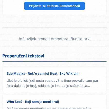
Prijavite se da biste komentarisali
Još uvijek nema komentara. Budite prvi!
Preporučeni tekstovi
Edo Maajka
Rek'o sam joj (feat. Sky Wikluh)
Ulet je bio loš ljudi neću vas davit' s time provalio sam par
fora dala mi je broj, rekla mi je ime Ja je saček'o sa...
Who See?
Koji sam ja meni kralj
Plaćam vazda novčanicama od petsto eura bio račun