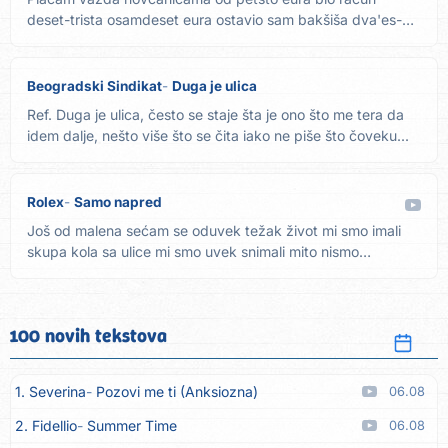
deset-trista osamdeset eura ostavio sam bakšiša dva'es-
tri'es eura...
Beogradski Sindikat
Duga je ulica
Ref. Duga je ulica, često se staje šta je ono što me tera da
idem dalje, nešto više što se čita iako ne piše što čoveku...
Rolex
Samo napred
Još od malena sećam se oduvek težak život mi smo imali
skupa kola sa ulice mi smo uvek snimali mito nismo
primali,...
100 novih tekstova
1. Severina
Pozovi me ti (Anksiozna)
06.08
2. Fidellio
Summer Time
06.08