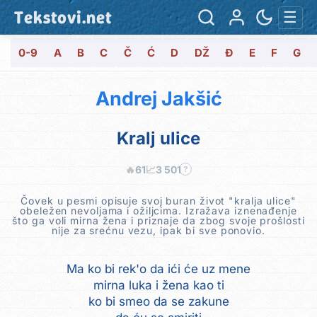
Tekstovi.net
☰
0-9
A
B
C
Č
Ć
D
DŽ
Đ
E
F
G
Andrej Jakšić
Kralj ulice
🔥
61
📈
3 501
?
Čovek u pesmi opisuje svoj buran život "kralja ulice"
obeležen nevoljama i ožiljcima. Izražava iznenađenje
što ga voli mirna žena i priznaje da zbog svoje prošlosti
nije za srećnu vezu, ipak bi sve ponovio.
Ma ko bi rek'o da ići će uz mene
mirna luka i žena kao ti
ko bi smeo da se zakune