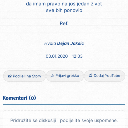
da imam pravo na još jedan život
sve bih ponovio
Ref.
Hvala
Dejan Jaksic
03.01.2020 - 12:03
⚠️ Prijavi grešku
📺 Dodaj YouTube
📸 Podijeli na Story
Komentari (0)
Pridružite se diskusiji i podijelite svoje uspomene.