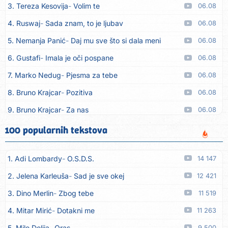
3. Tereza Kesovija
Volim te
06.08
4. Ruswaj
Sada znam, to je ljubav
06.08
5. Nemanja Panić
Daj mu sve što si dala meni
06.08
6. Gustafi
Imala je oči pospane
06.08
7. Marko Nedug
Pjesma za tebe
06.08
8. Bruno Krajcar
Pozitiva
06.08
9. Bruno Krajcar
Za nas
06.08
10. Tereza Kesovija
Da li ću moći
06.08
100 popularnih tekstova
11. Lidija Bačić
Neka se vino toči (Nazdravlje)
06.08
1. Adi Lombardy
O.S.D.S.
14 147
12. Karin Kuljanić
Nisi zavridel
06.08
2. Jelena Karleuša
Sad je sve okej
12 421
13. Tamara Brusić
Nigdi ni lipo ko doma
06.08
3. Dino Merlin
Zbog tebe
11 519
14. Tamara Brusić
Biž´mo ća
06.08
4. Mitar Mirić
Dotakni me
11 263
15. Rusko Richie
Bila si, bila
06.08
5. Mile Delija
Oras
9 500