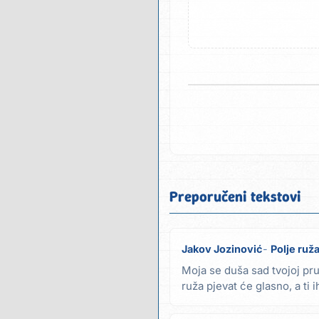
Preporučeni tekstovi
Jakov Jozinović
Polje ruž
Moja se duša sad tvojoj pru
ruža pjevat će glasno, a ti i
im...