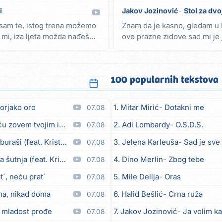
i
Jakov Jozinović
Stol za dvo
o sam te, istog trena možemo
Znam da je kasno, gledam u 
i mi, iza ljeta možda nađeš
ove prazne zidove sad mi je 
tebe vremena...
100 popularnih tekstova
orjako oro
1. Mitar Mirić
Dotakni me
07.08
em tvojim imenom (feat. Kristina Smetko)
2. Adi Lombardy
O.S.D.S.
07.08
aši (feat. Kristina Smetko)
3. Jelena Karleuša
Sad je sve
07.08
utnja (feat. Kristina Smetko)
4. Dino Merlin
Zbog tebe
07.08
´, neću prat´
5. Mile Delija
Oras
07.08
ma, nikad doma
6. Halid Bešlić
Crna ruža
07.08
 mladost prođe
7. Jakov Jozinović
Ja volim ka
07.08