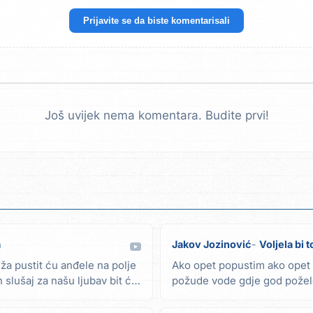
Prijavite se da biste komentarisali
Još uvijek nema komentara. Budite prvi!
a
Jakov Jozinović
Voljela bi t
ža pustit ću anđele na polje
Ako opet popustim ako opet
h slušaj za našu ljubav bit ću
požude vode gdje god požel
sve ti dopustim šta...