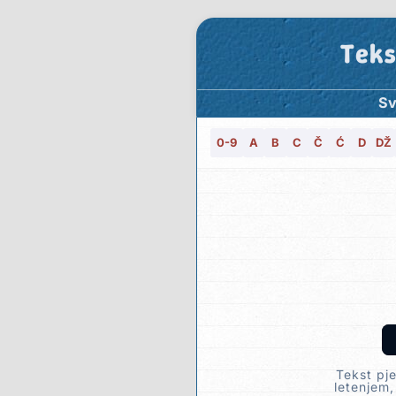
Teks
Sv
0-9
A
B
C
Č
Ć
D
DŽ
Tekst pje
letenjem,