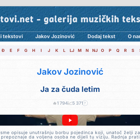
tovi.net - galerija muzičkih tek
i tekstovi
Jakov Jozinović
Dodaj tekst
O n
Đ
E
F
G
H
I
J
K
L
LJ
M
N
NJ
O
P
Q
R
S
Jakov Jozinović
Ja za čuda letim
🔥
1 794
📈
5 371
?
sme opisuje unutrašnju borbu pojedinca koji, unatoč želji z
 prepoznaje da voljena osoba ne dijeli tu viziju. Radnja prat