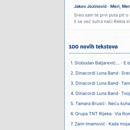
Jakov Jozinović
Meri, Mer
Sreo sam te prvi puta pit´
li se već sutra naći Rekla s
vremena...
100 novih tekstova
1. Slobodan Batjarević Čobe
E b
2. Dinacordi Luna Band
Sreću zov
3. Dinacordi Luna Band
Tambur
4. Dinacordi Luna Band
Tvoja š
5. Tamara Brusić
Neću kuhat
6. Grupa TNT Rijeka
Via Ro
7. Zaim Imamović
Kada moja