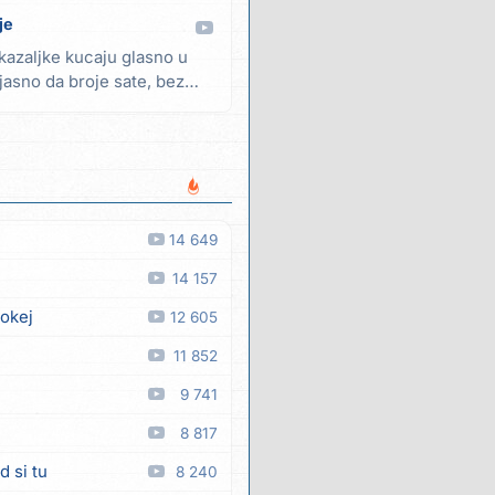
je
kazaljke kucaju glasno u
jasno da broje sate, bez
14 649
14 157
 okej
12 605
11 852
9 741
8 817
d si tu
8 240