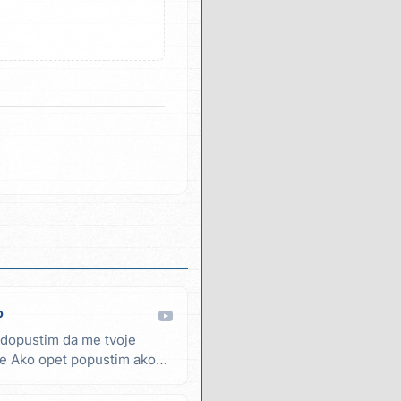
o
 dopustim da me tvoje
e Ako opet popustim ako