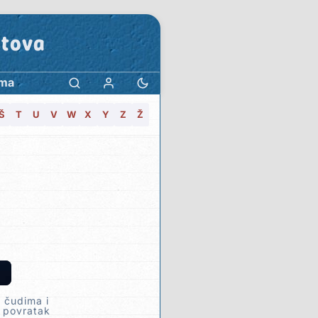
stova
ama
Š
T
U
V
W
X
Y
Z
Ž
a čudima i
i povratak