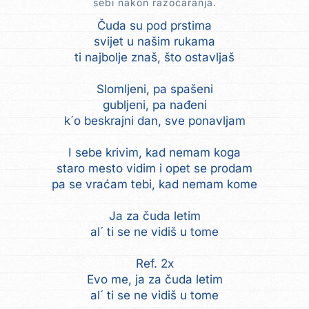
sebi nakon razočaranja.
Čuda su pod prstima
svijet u našim rukama
ti najbolje znaš, što ostavljaš
Slomljeni, pa spašeni
gubljeni, pa nađeni
k´o beskrajni dan, sve ponavljam
I sebe krivim, kad nemam koga
staro mesto vidim i opet se prodam
pa se vraćam tebi, kad nemam kome
Ja za čuda letim
al´ ti se ne vidiš u tome
Ref. 2x
Evo me, ja za čuda letim
al´ ti se ne vidiš u tome