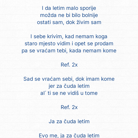
I da letim malo sporije
možda ne bi bilo bolnije
ostati sam, dok živim sam
I sebe krivim, kad nemam koga
staro mjesto vidim i opet se prodam
pa se vraćam tebi, kada nemam kome
Ref. 2x
Sad se vraćam sebi, dok imam kome
jer za čuda letim
al´ ti se ne vidiš u tome
Ref. 2x
Ja za čuda letim
Evo me, ja za čuda letim