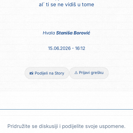
al´ ti se ne vidiš u tome
Hvala
Staniša Borović
15.06.2026 - 16:12
⚠️ Prijavi grešku
📸 Podijeli na Story
Pridružite se diskusiji i podijelite svoje uspomene.