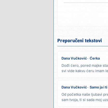
Preporučeni tekstovi
Dana Vučković
Ćerka
Dođi ćero, pored majke stan
svi vide kakvu ćeru imam le
To je...
Dana Vučković
Samo ja i ti
Od početka naše ljubavi prep
sam tvoja, ti si sada moj uz
mešaju...