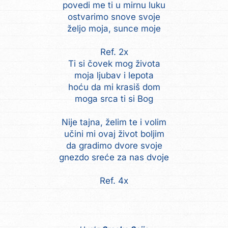
povedi me ti u mirnu luku
ostvarimo snove svoje
željo moja, sunce moje
Ref. 2x
Ti si čovek mog života
moja ljubav i lepota
hoću da mi krasiš dom
moga srca ti si Bog
Nije tajna, želim te i volim
učini mi ovaj život boljim
da gradimo dvore svoje
gnezdo sreće za nas dvoje
Ref. 4x