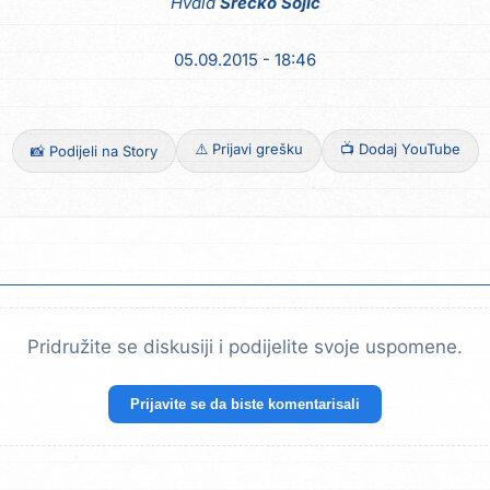
Hvala
Srecko Sojic
05.09.2015 - 18:46
⚠️ Prijavi grešku
📺 Dodaj YouTube
📸 Podijeli na Story
Pridružite se diskusiji i podijelite svoje uspomene.
Prijavite se da biste komentarisali