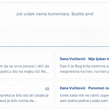
Još uvijek nema komentara. Budite prvi!
Dana Vučković
Nije ljubav t
i da se srce ponosi i diči da
Dao ti je Bog krila nemirna z
poticu što na majku liči Ref.
nespremna na tren, na tren p
da ti si taj na...
Dana Vučković
Punomoć na
reka je bilo sto ali ostala ja
Uvek kada me ne raniš uspeo
alud je bilo svima da
sam jedna jedina Lulala sam n
verovala al' je...