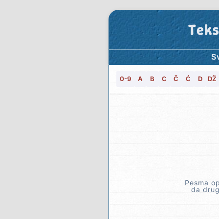
Teks
Sv
0-9
A
B
C
Č
Ć
D
DŽ
Pesma opi
da drug