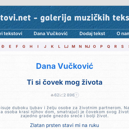
tovi.net - galerija muzičkih tek
i tekstovi
Dana Vučković
Dodaj tekst
O na
Đ
E
F
G
H
I
J
K
L
LJ
M
N
NJ
O
P
Q
R
S
Dana Vučković
Ti si čovek mog života
🔥
62
📈
2 896
?
suje duboku ljubav i želju osobe za životnim partnerom. Na
a osoba krasi njihov dom, smatrajući je čovekom svog život
zajedno grade gnezdo sreće i bolji život.
Zlatan prsten stavi mi na ruku