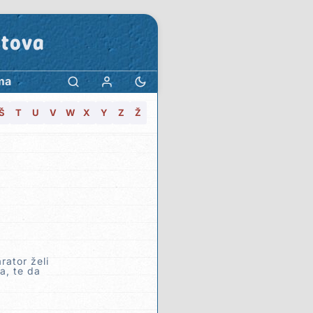
stova
ma
Š
T
U
V
W
X
Y
Z
Ž
rator želi
a, te da