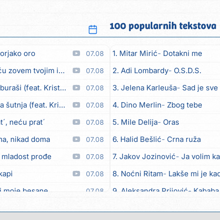
100 popularnih tekstova
orjako oro
1. Mitar Mirić
Dotakni me
07.08
em tvojim imenom (feat. Kristina Smetko)
2. Adi Lombardy
O.S.D.S.
07.08
aši (feat. Kristina Smetko)
3. Jelena Karleuša
Sad je sve
07.08
utnja (feat. Kristina Smetko)
4. Dino Merlin
Zbog tebe
07.08
´, neću prat´
5. Mile Delija
Oras
07.08
ma, nikad doma
6. Halid Bešlić
Crna ruža
07.08
 mladost prođe
7. Jakov Jozinović
Ja volim ka
07.08
kapi
8. Noćni Ritam
Lakše mi je kad
07.08
i moje besane
9. Aleksandra Prijović
Kababa
07.08
bicu
10. Halid Bešlić
Ljiljani
07.08