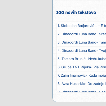
100 novih tekstova
1. Slobodan Batjarević Čobe
E b
2. Dinacordi Luna Band
Sreću zov
3. Dinacordi Luna Band
Tambur
4. Dinacordi Luna Band
Tvoja š
5. Tamara Brusić
Neću kuhat
6. Grupa TNT Rijeka
Via Ro
7. Zaim Imamović
Kada moja
8. Azra Husarkić
Do zadnje 
9. Dinacordi Luna Band
Noć
10. Pet za 5
Pozdravi mi Stu