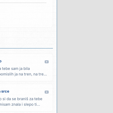
o
a tebe sam ja bila
omislih ja na tren, na tren
 srce
 si da se braniš za tebe
isam znala i slepo ti