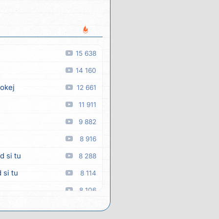
15 638
14 160
 okej
12 661
11 911
9 882
8 916
d si tu
8 288
 si tu
8 114
8 106
7 782