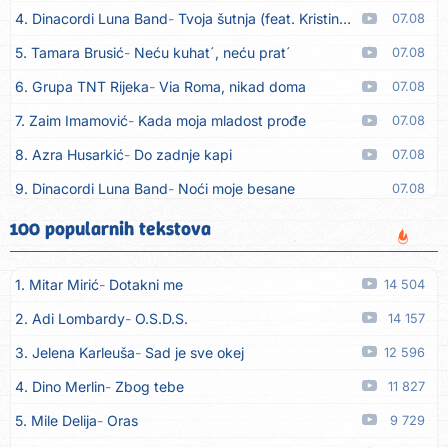
4. Dinacordi Luna Band
Tvoja šutnja (feat. Kristina Smetko)
07.08
5. Tamara Brusić
Neću kuhat´, neću prat´
07.08
6. Grupa TNT Rijeka
Via Roma, nikad doma
07.08
7. Zaim Imamović
Kada moja mladost prođe
07.08
8. Azra Husarkić
Do zadnje kapi
07.08
9. Dinacordi Luna Band
Noći moje besane
07.08
10. Pet za 5
Pozdravi mi Stubicu
07.08
100 popularnih tekstova
11. Dinacordi Luna Band
Anđeo moj
07.08
1. Mitar Mirić
Dotakni me
14 504
12. Vesna Kartuš
Vrati se
07.08
2. Adi Lombardy
O.S.D.S.
14 157
13. Severina
Pozovi me ti (Anksiozna)
06.08
3. Jelena Karleuša
Sad je sve okej
12 596
14. Fidellio
Summer Time
06.08
4. Dino Merlin
Zbog tebe
11 827
15. Tereza Kesovija
Volim te
06.08
5. Mile Delija
Oras
9 729
16. Ruswaj
Sada znam, to je ljubav
06.08