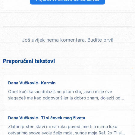
Još uvijek nema komentara. Budite prvi!
Preporučeni tekstovi
Dana Vučković
Karmin
Opet kući kasno dolaziš ne pitam što, jasno mi je sve
slagaćeš me kad odgovoriš jer ja dobro znam, dolaziš od
nje Ne...
Dana Vučković
Ti si čovek mog života
Zlatan prsten stavi mi na ruku povedi me ti u mirnu luku
ostvarimo snove svoje željo moja, sunce moje Ref. 2x Ti si...