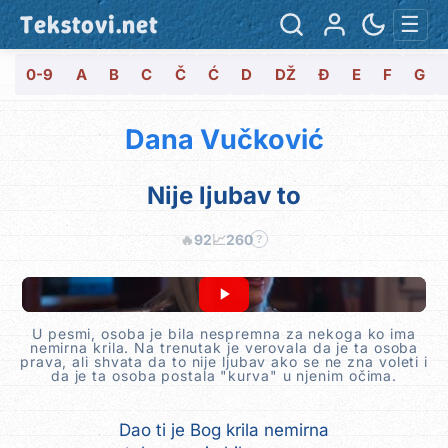
Tekstovi.net
☰
0-9
A
B
C
Č
Ć
D
DŽ
Đ
E
F
G
Dana Vučković
Nije ljubav to
🔥
92
📈
260
?
U pesmi, osoba je bila nespremna za nekoga ko ima
nemirna krila. Na trenutak je verovala da je ta osoba
prava, ali shvata da to nije ljubav ako se ne zna voleti i
da je ta osoba postala "kurva" u njenim očima.
Dao ti je Bog krila nemirna