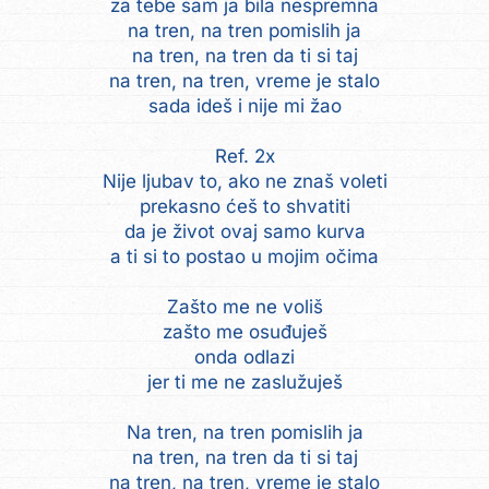
za tebe sam ja bila nespremna
na tren, na tren pomislih ja
na tren, na tren da ti si taj
na tren, na tren, vreme je stalo
sada ideš i nije mi žao
Ref. 2x
Nije ljubav to, ako ne znaš voleti
prekasno ćeš to shvatiti
da je život ovaj samo kurva
a ti si to postao u mojim očima
Zašto me ne voliš
zašto me osuđuješ
onda odlazi
jer ti me ne zaslužuješ
Na tren, na tren pomislih ja
na tren, na tren da ti si taj
na tren, na tren, vreme je stalo