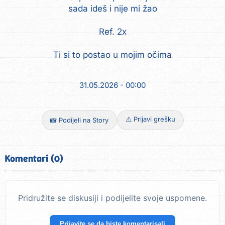
sada ideš i nije mi žao
Ref. 2x
Ti si to postao u mojim očima
31.05.2026 - 00:00
⚠️ Prijavi grešku
📸 Podijeli na Story
Komentari (0)
Pridružite se diskusiji i podijelite svoje uspomene.
Prijavite se da biste komentarisali