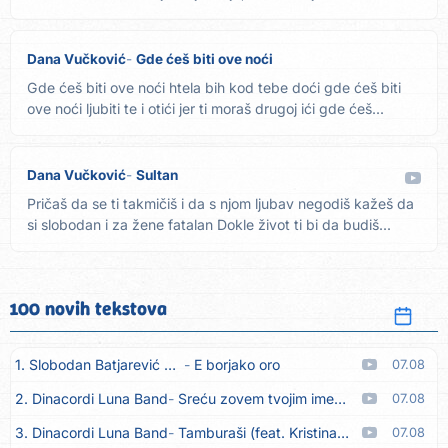
Dana Vučković
Gde ćeš biti ove noći
Gde ćeš biti ove noći htela bih kod tebe doći gde ćeš biti
ove noći ljubiti te i otići jer ti moraš drugoj ići gde ćeš...
Dana Vučković
Sultan
Pričaš da se ti takmičiš i da s njom ljubav negodiš kažeš da
si slobodan i za žene fatalan Dokle život ti bi da budiš...
100 novih tekstova
1. Slobodan Batjarević Čobe
E borjako oro
07.08
2. Dinacordi Luna Band
Sreću zovem tvojim imenom (feat. Kristina Smetko)
07.08
3. Dinacordi Luna Band
Tamburaši (feat. Kristina Smetko)
07.08