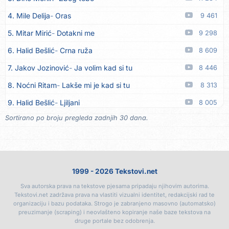
14. Alen Polić
Rožica črljena
05.08
4. Mile Delija
Oras
9 461
15. Oliver Dragojević
Marjane, naš Marjane
05.08
5. Mitar Mirić
Dotakni me
9 298
16. Klapa Kaše Dubrovnik
Nisam srce našao na cesti
05.08
6. Halid Bešlić
Crna ruža
8 609
17. Grupa Makedonija
Ima edna moma
05.08
7. Jakov Jozinović
Ja volim kad si tu
8 446
18. Ljupka Dimitrovska
Javi se telefonom
05.08
8. Noćni Ritam
Lakše mi je kad si tu
8 313
19. Grupa 777
Kada zazvoni moj telefon
05.08
9. Halid Bešlić
Ljiljani
8 005
20. Grupa 777
Posljednja noć
05.08
Sortirano po broju pregleda zadnjih 30 dana.
10. Aleksandra Prijović
Kababa
7 897
21. Ljupka Dimitrovska
Voliš... ne voliš
05.08
11. Faraon
Hello Kitty
7 342
22. Ljupka Dimitrovska
Nasmiješi se
05.08
12. Aleksandra Prijović
Macho man
7 319
23. Ljupka Dimitrovska
Tvoja riva sve je kriva
05.08
1999 - 2026 Tekstovi.net
13. Noćni Ritam
Rekla si mi
7 060
24. Rade Jorović
Tiha voda ruši stene
05.08
Sva autorska prava na tekstove pjesama pripadaju njihovim autorima.
14. Karlo!
Mon amour
6 405
25. Boris Novković
Sve je manje prijatelja
05.08
Tekstovi.net zadržava prava na vlastiti vizualni identitet, redakcijski rad te
organizaciju i bazu podataka. Strogo je zabranjeno masovno (automatsko)
15. Vesna Zmijanac
Ovo u grudima
6 338
26. Tereza Kesovija
Švora
05.08
preuzimanje (scraping) i neovlašteno kopiranje naše baze tekstova na
druge portale bez odobrenja.
16. Džej Ramadanovski
Ova mačka do mene
5 920
27. Tereza Kesovija
Reci mi, idi
05.08