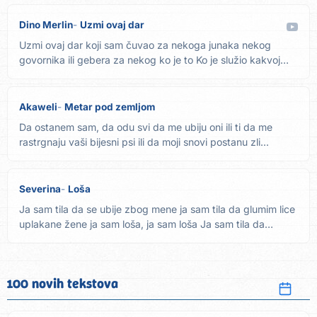
Dino Merlin
Uzmi ovaj dar
Uzmi ovaj dar koji sam čuvao za nekoga junaka nekog
govornika ili gebera za nekog ko je to Ko je služio kakvoj
dobroj...
Akaweli
Metar pod zemljom
Da ostanem sam, da odu svi da me ubiju oni ili ti da me
rastrgnaju vaši bijesni psi ili da moji snovi postanu zli...
Severina
Loša
Ja sam tila da se ubije zbog mene ja sam tila da glumim lice
uplakane žene ja sam loša, ja sam loša Ja sam tila da
zbog...
100 novih tekstova