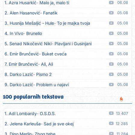
1. Azra Husarkić
Malo ja, malo ti
06.08
2. Alen Hasanović
Fanatik
05.08
3. Husnija Mešaljić - Hule
To je majka tvoja
05.08
4. In Vivo
Brunello
05.08
5. Senad Nikočević Niki
Plavljani i Gusinjani
05.08
6. Emir Brunčević
Buket cveća
05.08
7. Emir Brunčević
Ali, Ali
05.08
8. Darko Lazić
Pismo 2
05.08
9. Darko Lazić
Problem u najavi
05.08
10. Aleksandra Đuranović
Kao zver
05.08
100 popularnih tekstova
11. Meliha Imširović
Čujem mili
05.08
1. Adi Lombardy
O.S.D.S.
13 407
12. Tereza Kesovija
Prvi cvijet
05.08
2. Jelena Karleuša
Sad je sve okej
12 285
13. Kopito
Ka´ list ol kaduje (Poput lista od kadulje)
05.08
3. Dino Merlin
Zbog tebe
11 284