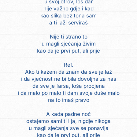
u svoj otrov, loš dar
nije važno gdje i kad
kao slika bez tona sam
a ti laži serviraš
Nije ti strano to
u magli sjećanja živim
kao da je prvi put, ali prije
Ref.
Ako ti kažem da znam da sve je laž
i da vječnost ne bi bila dovoljna za nas
da sve je farsa, loša procjena
i da malo po malo ti dam svoje duše malo
na to imaš pravo
A kada padne noć
ostajemo sami ti i ja, nigdje nikoga
u magli sjećanja sve se ponavlja
kao da je prvi put, ali prije