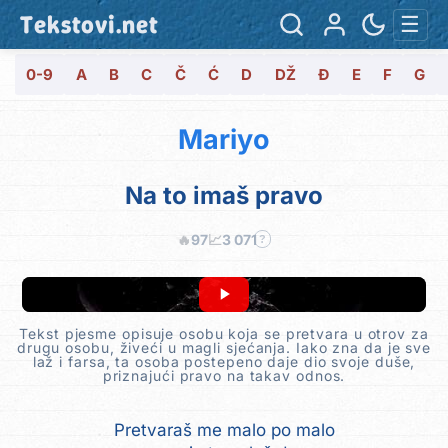
Tekstovi.net
☰
0-9
A
B
C
Č
Ć
D
DŽ
Đ
E
F
G
Mariyo
Na to imaš pravo
🔥
97
📈
3 071
?
Tekst pjesme opisuje osobu koja se pretvara u otrov za
drugu osobu, živeći u magli sjećanja. Iako zna da je sve
laž i farsa, ta osoba postepeno daje dio svoje duše,
priznajući pravo na takav odnos.
Pretvaraš me malo po malo