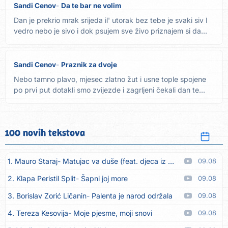
Sandi Cenov
Da te bar ne volim
Dan je prekrio mrak srijeda il' utorak bez tebe je svaki siv I
vedro nebo je sivo i dok psujem sve živo priznajem si da...
Sandi Cenov
Praznik za dvoje
Nebo tamno plavo, mjesec zlatno žut i usne tople spojene
po prvi put dotakli smo zvijezde i zagrljeni čekali dan te...
100 novih tekstova
1. Mauro Staraj
Matujac va duše (feat. djeca iz Matulja)
09.08
2. Klapa Peristil Split
Šapni joj more
09.08
3. Borislav Zorić Ličanin
Palenta je narod održala
09.08
4. Tereza Kesovija
Moje pjesme, moji snovi
09.08