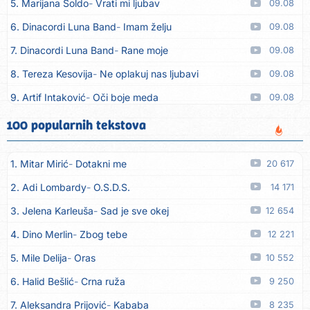
5. Marijana Soldo
Vrati mi ljubav
09.08
6. Dinacordi Luna Band
Imam želju
09.08
7. Dinacordi Luna Band
Rane moje
09.08
8. Tereza Kesovija
Ne oplakuj nas ljubavi
09.08
9. Artif Intaković
Oči boje meda
09.08
10. Rifat Tepić
Iza tamnih zavjesa
09.08
100 popularnih tekstova
11. Dinacordi Luna Band
Srce svoje neću drugoj dati
09.08
1. Mitar Mirić
Dotakni me
20 617
12. Dreletronic
Vumrl mi je pajcek moj
08.08
2. Adi Lombardy
O.S.D.S.
14 171
13. Dinacordi Luna Band
Zora plava
08.08
3. Jelena Karleuša
Sad je sve okej
12 654
14. Dinacordi Luna Band
Imam sve, fališ ti
08.08
4. Dino Merlin
Zbog tebe
12 221
15. Dinacordi Luna Band
Prijatelji stari
08.08
5. Mile Delija
Oras
10 552
16. Dinacordi Luna Band
Nikada saznati neću
08.08
6. Halid Bešlić
Crna ruža
9 250
17. Tereza Kesovija
Ljubavi nestaju
08.08
7. Aleksandra Prijović
Kababa
8 235
18. Tereza Kesovija
Trebaš mi noćas
08.08