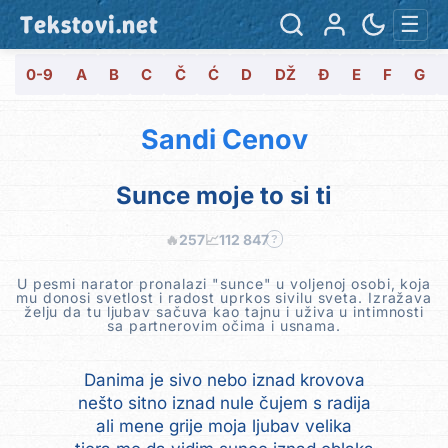
Tekstovi.net
☰
0-9
A
B
C
Č
Ć
D
DŽ
Đ
E
F
G
Sandi Cenov
Sunce moje to si ti
🔥
257
📈
112 847
?
U pesmi narator pronalazi "sunce" u voljenoj osobi, koja
mu donosi svetlost i radost uprkos sivilu sveta. Izražava
želju da tu ljubav sačuva kao tajnu i uživa u intimnosti
sa partnerovim očima i usnama.
Danima je sivo nebo iznad krovova
nešto sitno iznad nule čujem s radija
ali mene grije moja ljubav velika