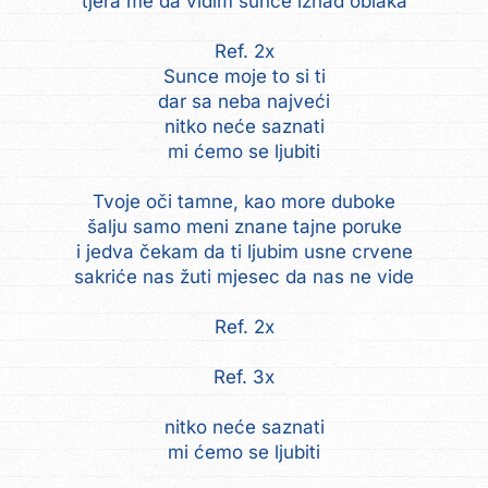
tjera me da vidim sunce iznad oblaka
Ref. 2x
Sunce moje to si ti
dar sa neba najveći
nitko neće saznati
mi ćemo se ljubiti
Tvoje oči tamne, kao more duboke
šalju samo meni znane tajne poruke
i jedva čekam da ti ljubim usne crvene
sakriće nas žuti mjesec da nas ne vide
Ref. 2x
Ref. 3x
nitko neće saznati
mi ćemo se ljubiti