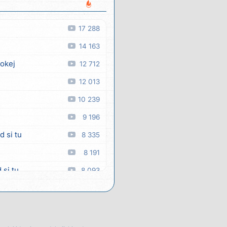
17 288
14 163
 okej
12 712
12 013
10 239
9 196
d si tu
8 335
8 191
 si tu
8 093
7 834
 man
7 383
7 210