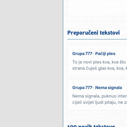
Preporučeni tekstovi
Grupa 777
Pačiji ples
To je novi ples kva, kva što
strana čuješ glas kva, kva, 
patak...
Grupa 777
Nema signala
Nema signala, puknuo intern
cijeli svijet ljudi pitaju, ne
radi,...
100 novih tekstova