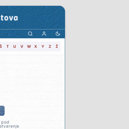
stova
Š
T
U
V
W
X
Y
Z
Ž
e pod
stvarenje