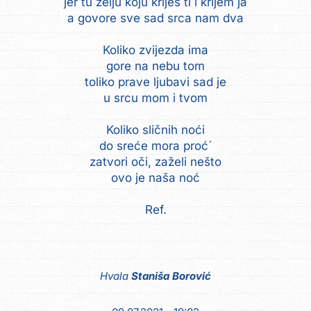
jer tu želju koju kriješ ti i krijem ja
a govore sve sad srca nam dva
Koliko zvijezda ima
gore na nebu tom
toliko prave ljubavi sad je
u srcu mom i tvom
Koliko sličnih noći
do sreće mora proć´
zatvori oči, zaželi nešto
ovo je naša noć
Ref.
Hvala
Staniša Borović