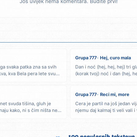
Još uvijek nema komentara. Budite prvi!
Grupa 777
Hej, curo mala
 ga svaka patka zna sa svih
Dan i noć (hej, hej, hej) tri 
kva, kva Bela pera lete svud
(korak tvoj) noć i dan (hej, h
u...
Grupa 777
Reci mi, more
et svuda tišina, gluh je
Cera je partil na još jedan vi
 znaju kako, ni s čim ništa ne
njemu daj kalmaj ti veli vali i 
100 popularnih tekstova