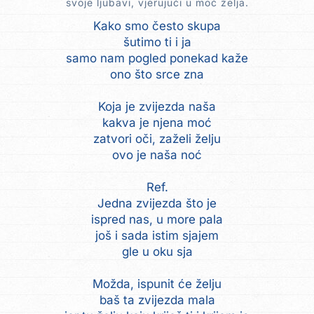
svoje ljubavi, vjerujući u moć želja.
Kako smo često skupa
šutimo ti i ja
samo nam pogled ponekad kaže
ono što srce zna
Koja je zvijezda naša
kakva je njena moć
zatvori oči, zaželi želju
ovo je naša noć
Ref.
Jedna zvijezda što je
ispred nas, u more pala
još i sada istim sjajem
gle u oku sja
Možda, ispunit će želju
baš ta zvijezda mala