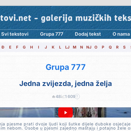
tovi.net - galerija muzičkih tek
Svi tekstovi
Grupa 777
Dodaj tekst
O nama
Đ
E
F
G
H
I
J
K
L
LJ
M
N
NJ
O
P
Q
R
S
Grupa 777
Jedna zvijezda, jedna želja
🔥
48
📈
1 609
?
ja pjesme prati dvoje ljudi koji šutke dijele duboke osjećaj
im nebom. Osobe u pjesmi zajedno maštaju i potajno žele o