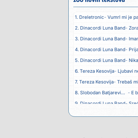
1. Dreletronic
Vumrl mi je p
2. Dinacordi Luna Band
Zora
3. Dinacordi Luna Band
Imam
4. Dinacordi Luna Band
Prija
5. Dinacordi Luna Band
Nika
6. Tereza Kesovija
Ljubavi n
7. Tereza Kesovija
Trebaš m
8. Slobodan Batjarević Čobe
E b
9. Dinacordi Luna Band
Sreću zov
10. Dinacordi Luna Band
Tambu
11. Dinacordi Luna Band
Tvoja 
12. Tamara Brusić
Neću kuha