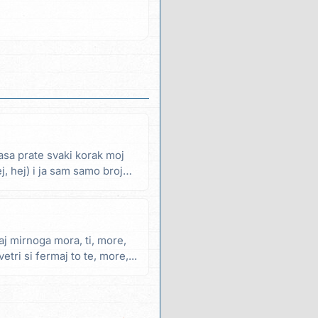
glasa prate svaki korak moj
ej, hej) i ja sam samo broj
jaj mirnoga mora, ti, more,
vetri si fermaj to te, more,...