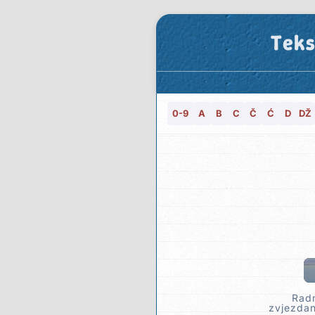
Teks
0-9
A
B
C
Č
Ć
D
DŽ
Radn
zvjezdan