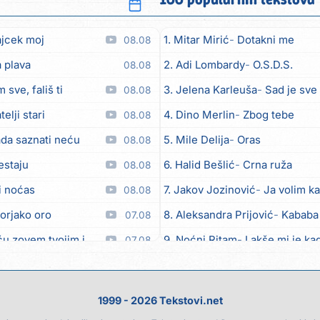
ajcek moj
1. Mitar Mirić
Dotakni me
08.08
 plava
2. Adi Lombardy
O.S.D.S.
08.08
 sve, fališ ti
3. Jelena Karleuša
Sad je sve
08.08
telji stari
4. Dino Merlin
Zbog tebe
08.08
da saznati neću
5. Mile Delija
Oras
08.08
estaju
6. Halid Bešlić
Crna ruža
08.08
i noćas
7. Jakov Jozinović
Ja volim ka
08.08
orjako oro
8. Aleksandra Prijović
Kababa
07.08
em tvojim imenom (feat. Kristina Smetko)
9. Noćni Ritam
Lakše mi je kad
07.08
raši (feat. Kristina Smetko)
10. Halid Bešlić
Ljiljani
07.08
šutnja (feat. Kristina Smetko)
11. Aleksandra Prijović
Macho
07.08
1999 - 2026 Tekstovi.net
t´, neću prat´
12. Faraon
Hello Kitty
07.08