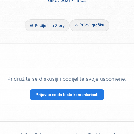
09.07.2021 - 19:02
⚠️ Prijavi grešku
📸 Podijeli na Story
Pridružite se diskusiji i podijelite svoje uspomene.
Prijavite se da biste komentarisali