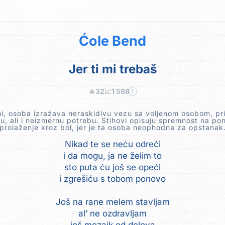
Ćole Bend
Jer ti mi trebaš
🔥
32
📈
1 588
?
i, osoba izražava neraskidivu vezu sa voljenom osobom, pri
ju, ali i neizmernu potrebu. Stihovi opisuju spremnost na po
prolaženje kroz bol, jer je ta osoba neophodna za opstanak
Nikad te se neću odreći
i da mogu, ja ne želim to
sto puta ću još se opeći
i zgrešiću s tobom ponovo
Još na rane melem stavljam
al’ ne ozdravljam