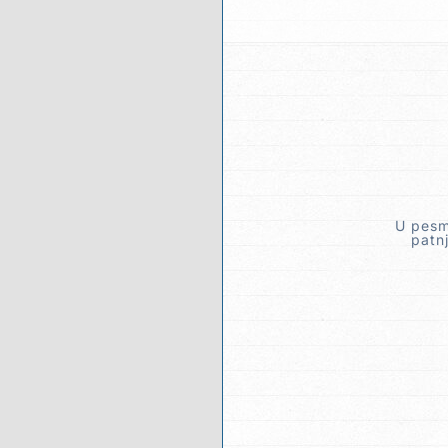
U pesm
patn