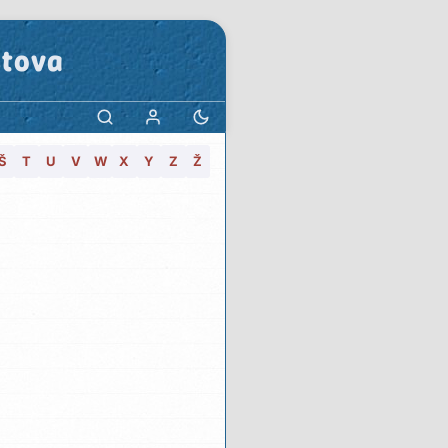
stova
Š
T
U
V
W
X
Y
Z
Ž