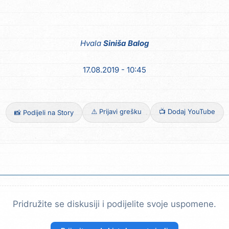
Hvala
Siniša Balog
17.08.2019 - 10:45
⚠️ Prijavi grešku
📺 Dodaj YouTube
📸 Podijeli na Story
Pridružite se diskusiji i podijelite svoje uspomene.