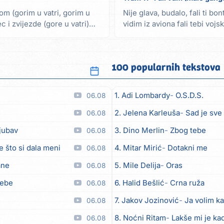
m (gorim u vatri, gorim u
Nije glava, budalo, fali ti bo
 i zvijezde (gore u vatri)
vidim iz aviona fali tebi voj
doma...
100 popularnih tekstova
1. Adi Lombardy
O.S.D.S.
06.08
2. Jelena Karleuša
Sad je sve
06.08
ljubav
3. Dino Merlin
Zbog tebe
06.08
e što si dala meni
4. Mitar Mirić
Dotakni me
06.08
ane
5. Mile Delija
Oras
06.08
tebe
6. Halid Bešlić
Crna ruža
06.08
7. Jakov Jozinović
Ja volim ka
06.08
8. Noćni Ritam
Lakše mi je kad
06.08