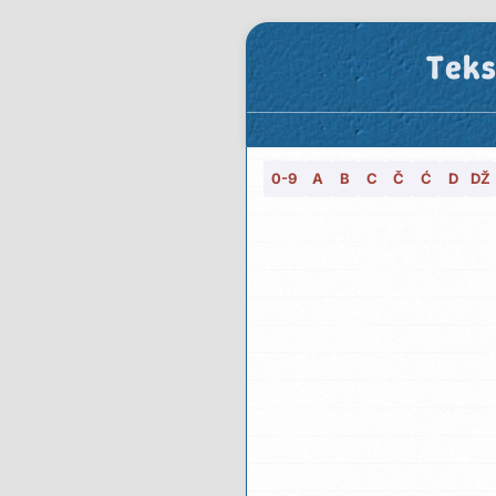
Teks
0-9
A
B
C
Č
Ć
D
DŽ