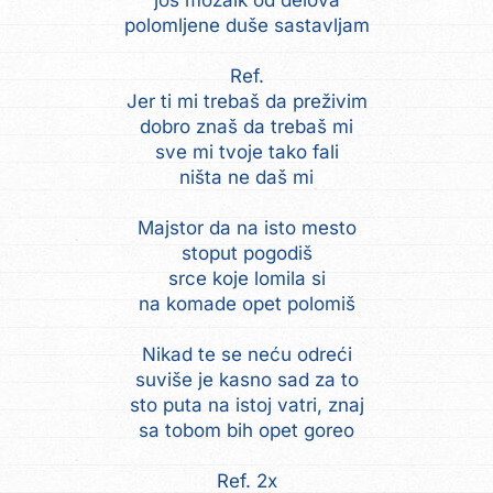
još mozaik od delova
polomljene duše sastavljam
Ref.
Jer ti mi trebaš da preživim
dobro znaš da trebaš mi
sve mi tvoje tako fali
ništa ne daš mi
Majstor da na isto mesto
stoput pogodiš
srce koje lomila si
na komade opet polomiš
Nikad te se neću odreći
suviše je kasno sad za to
sto puta na istoj vatri, znaj
sa tobom bih opet goreo
Ref. 2x