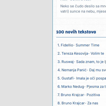
Neko se čudo desilo sa mno
vatri) sunce na nebu, mjesec
Jesenje...
100 novih tekstova
1. Fidellio
Summer Time
2. Tereza Kesovija
Volim te
3. Ruswaj
Sada znam, to je 
4. Nemanja Panić
Daj mu sv
5. Gustafi
Imala je oči posp
6. Marko Nedug
Pjesma za 
7. Bruno Krajcar
Pozitiva
8. Bruno Krajcar
Za nas