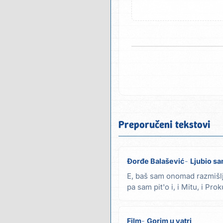
Preporučeni tekstovi
Đorđe Balašević
Ljubio sa
E, baš sam onomad razmišl
pa sam pit'o i, i Mitu, i Pro
birtaša Zna...
Film
Gorim u vatri