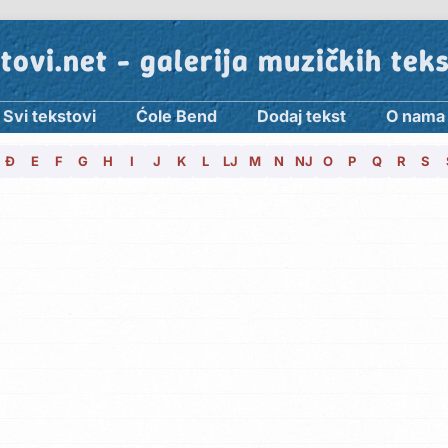
tovi.net - galerija muzičkih tek
Svi tekstovi
Ćole Bend
Dodaj tekst
O nama
Đ
E
F
G
H
I
J
K
L
LJ
M
N
NJ
O
P
Q
R
S