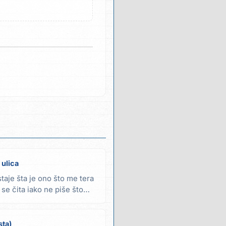
 ulica
staje šta je ono što me tera
 se čita iako ne piše što
sta)