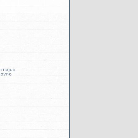
znajući
novno
.