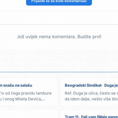
Prijavite se da biste komentarisali
Još uvijek nema komentara. Budite prvi!
m snašu na salašu
Beogradski Sindikat
Duga je
j'o od čega pravidu tambure
Ref. Duga je ulica, često se 
ku i onog Mileta Devića,
da idem dalje, nešto više što
čoveku...
Tram 11
Fali vam (Malo gang