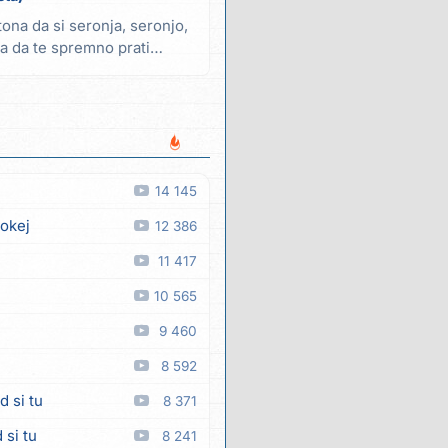
ntona da si seronja, seronjo,
ska da te spremno prati
14 145
 okej
12 386
11 417
10 565
9 460
8 592
d si tu
8 371
 si tu
8 241