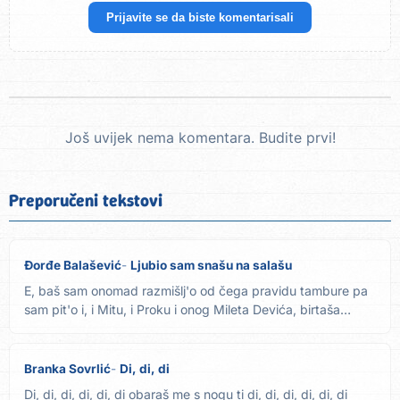
Prijavite se da biste komentarisali
Još uvijek nema komentara. Budite prvi!
Preporučeni tekstovi
Đorđe Balašević
Ljubio sam snašu na salašu
E, baš sam onomad razmišlj'o od čega pravidu tambure pa
sam pit'o i, i Mitu, i Proku i onog Mileta Devića, birtaša
Zna...
Branka Sovrlić
Di, di, di
Di, di, di, di, di, di obaraš me s nogu ti di, di, di, di, di, di