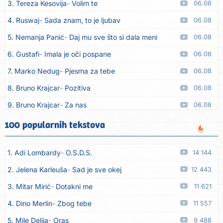
3. Tereza Kesovija
Volim te
06.08
4. Ruswaj
Sada znam, to je ljubav
06.08
5. Nemanja Panić
Daj mu sve što si dala meni
06.08
6. Gustafi
Imala je oči pospane
06.08
7. Marko Nedug
Pjesma za tebe
06.08
8. Bruno Krajcar
Pozitiva
06.08
9. Bruno Krajcar
Za nas
06.08
10. Tereza Kesovija
Da li ću moći
06.08
100 popularnih tekstova
11. Lidija Bačić
Neka se vino toči (Nazdravlje)
06.08
1. Adi Lombardy
O.S.D.S.
14 144
12. Karin Kuljanić
Nisi zavridel
06.08
2. Jelena Karleuša
Sad je sve okej
12 443
13. Tamara Brusić
Nigdi ni lipo ko doma
06.08
3. Mitar Mirić
Dotakni me
11 621
14. Tamara Brusić
Biž´mo ća
06.08
4. Dino Merlin
Zbog tebe
11 557
15. Rusko Richie
Bila si, bila
06.08
5. Mile Delija
Oras
9 488