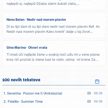
najlepši si, najlepši Džaba zlatni dukati zlato,...
Neno Belan
Nedir nad morem plavim
Di su lipi dani di su lipi dani nedir nad morem plavim Ref. 4x
Nedir nad morem plavim Kako krenit' dalje u taj život...
Gino Marino
Otvori vrata
Ti imaš oči najlipše žene u svakoj noći uđu mi u vene pisma
kroz riči proćidi iz mene kad te vidin, odma´ mi krene Za...
100 novih tekstova
1. Severina
Pozovi me ti (Anksiozna)
06.08
2. Fidellio
Summer Time
06.08