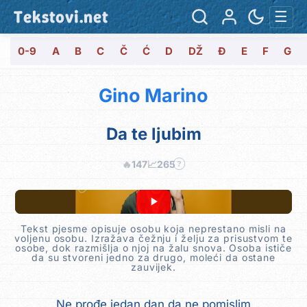
Tekstovi.net
☰
0-9
A
B
C
Č
Ć
D
DŽ
Đ
E
F
G
Gino Marino
Da te ljubim
🔥
147
📈
265
?
Tekst pjesme opisuje osobu koja neprestano misli na
voljenu osobu. Izražava čežnju i želju za prisustvom te
osobe, dok razmišlja o njoj na žalu snova. Osoba ističe
da su stvoreni jedno za drugo, moleći da ostane
zauvijek.
Ne prođe jedan dan da ne pomislim