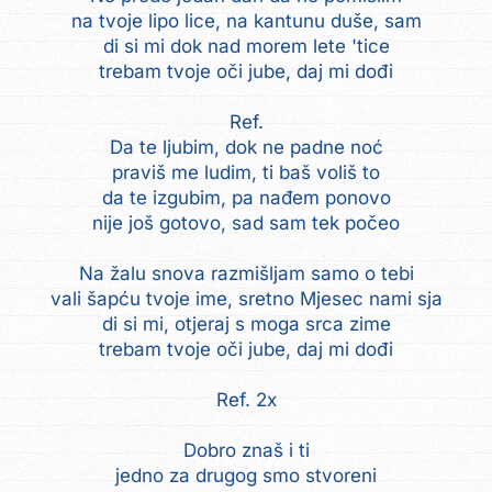
na tvoje lipo lice, na kantunu duše, sam
di si mi dok nad morem lete 'tice
trebam tvoje oči jube, daj mi dođi
Ref.
Da te ljubim, dok ne padne noć
praviš me ludim, ti baš voliš to
da te izgubim, pa nađem ponovo
nije još gotovo, sad sam tek počeo
Na žalu snova razmišljam samo o tebi
vali šapću tvoje ime, sretno Mjesec nami sja
di si mi, otjeraj s moga srca zime
trebam tvoje oči jube, daj mi dođi
Ref. 2x
Dobro znaš i ti
jedno za drugog smo stvoreni