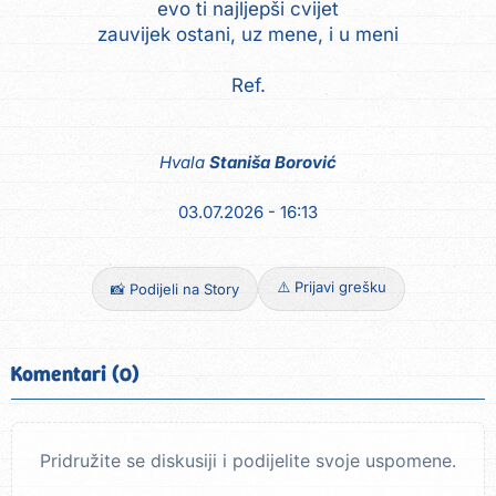
evo ti najljepši cvijet
zauvijek ostani, uz mene, i u meni
Ref.
Hvala
Staniša Borović
03.07.2026 - 16:13
⚠️ Prijavi grešku
📸 Podijeli na Story
Komentari (0)
Pridružite se diskusiji i podijelite svoje uspomene.